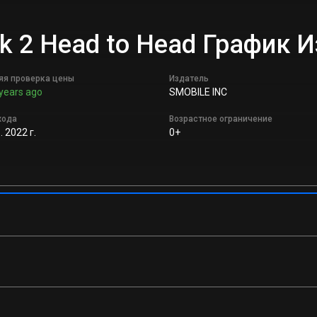
eak 2 Head to Head График
яя проверка цены
Издатель
years ago
SMOBILE INC
хода
Возрастное ограничение
 2022 г.
0+