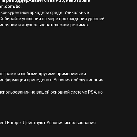
а игра поддерживается на PS5, некоторые
on.com/bc.
у в конкурентной аркадной среде. Уникальные
 Собирайте усиления по мере прохождения уровней
одиночном и двухпользовательском режимах.
я программ и любыми другими применимыми
 информация приведена в Условиях обслуживания.
 использовании на вашей основной системе PS4, но
nment Europe. Действуют Условия использования