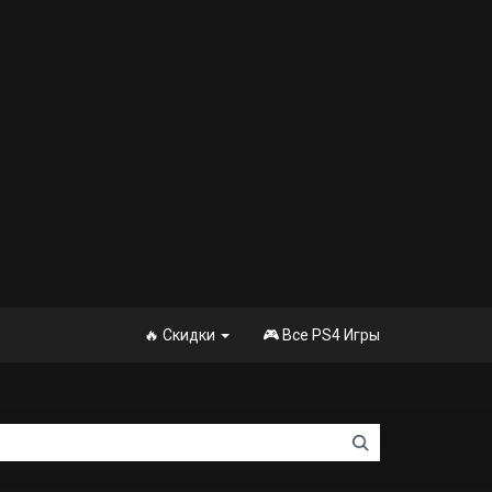
🔥 Скидки
🎮 Все PS4 Игры