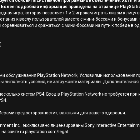
ребуется обновить системное программное обеспечение. Хотя эт
 Более подробная информация приведена на странице PlayStati
ркадная игра, которая позволяет 1 и 2 игрокам играть лицом к лиц
 вниз к веслу пользователей вместе с мини-боссами и бонусами.
ы соревноваться и сражаться с мини-боссами на пути к победе в 
)
иями обслуживания PlayStation Network, Условиями использовани
ны выполнять условия, не загружайте материалы. Дополнительная
есколько систем PS4. Вход в PlayStation Network не требуется при
PS4.
Мерами предосторожности», важными для вашего здоровья.
nment Inc., эксклюзивно лицензированы Sony Interactive Entertai
а сайте ru.playstation.com/legal.