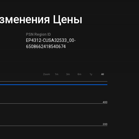
 Изменения Цены
PSN Region ID
EP4312-CUSA32533_00-
6508662418540674
Zoom
1m
3m
6m
1y
All
400
200