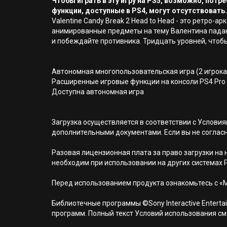
Чтобы играть в эту игру на PS5, возможно, пот
функции, доступные в PS4, могут отсутствовать.
Valentine Candy Break 2 Head to Head - это ретро-а
анимированные предметы на тему Валентина падают
и побеждайте противника. Тридцать уровней, чтоб
Автономная многопользовательская игра (2 игрока
Расширенные игровые функции на консоли PS4 Pro
Доступна автономная игра
Загрузка осуществляется в соответствии с Услов
дополнительными документами. Если вы не соглас
Разовая лицензионная плата за право загрузки на н
необходим при использовании на других системах 
Перед использованием продукта ознакомьтесь с «
Библиотечные программы ©Sony Interactive Entertai
программ. Полный текст Условий использования см. н