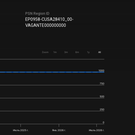
PSN Region ID
EP0958-CUSA28410_00-
VAGANTE000000000
Zoom
1m
3m
6m
1y
All
1000
750
500
250
0
Июль 2025 г.
Янв. 2026 г.
Июль 2026 г.