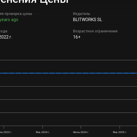
яя проверка цены
Издатель
years ago
BLITWORKS SL
хода
Возрастное ограничение
2022 г.
16+
ь 2023 г.
Янв. 2024 г.
Июль 2024 г.
Янв. 2025 г.