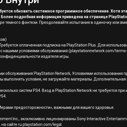
ребуется обновить системное программное обеспечение. Хотя эт
 Более подробная информация приведена на странице PlayStati
ре темного фэнтези. Преодолевайте испытания в одиночку или вме
ков)
Требуется оплаченная подписка на PlayStation Plus. Для использо
с нашими условиями обслуживания (playstationnetwork.com/terms-
ой конфиденциальности издателя игры.
иями обслуживания PlayStation Network, Условиями использовани
ны выполнять условия, не загружайте материалы. Дополнительная
есколько систем PS4. Вход в PlayStation Network не требуется при
PS4.
Мерами предосторожности», важными для вашего здоровья.
nment Inc., эксклюзивно лицензированы Sony Interactive Entertai
а сайте ru.playstation.com/legal.