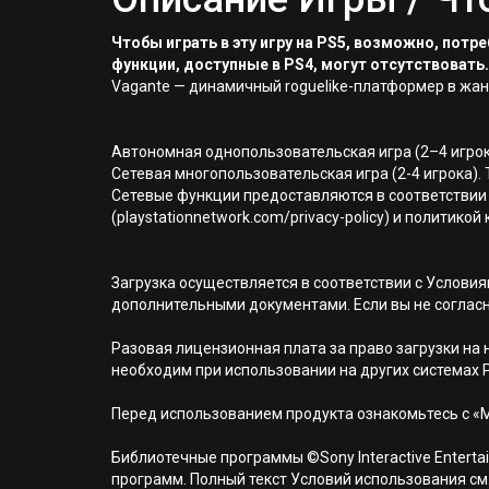
Чтобы играть в эту игру на PS5, возможно, пот
функции, доступные в PS4, могут отсутствовать.
Vagante — динамичный roguelike-платформер в жан
Автономная однопользовательская игра (2–4 игро
Сетевая многопользовательская игра (2-4 игрока). 
Сетевые функции предоставляются в соответствии 
(playstationnetwork.com/privacy-policy) и политик
Загрузка осуществляется в соответствии с Услов
дополнительными документами. Если вы не соглас
Разовая лицензионная плата за право загрузки на н
необходим при использовании на других системах 
Перед использованием продукта ознакомьтесь с «
Библиотечные программы ©Sony Interactive Entertai
программ. Полный текст Условий использования см. н