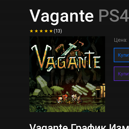
Vagante
PS4
(13)
Цена:
Купит
Купи
Vagante График Из