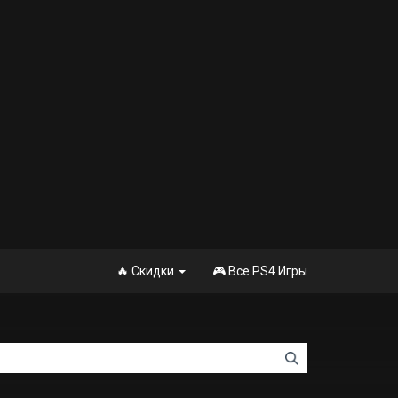
🔥 Скидки
🎮 Все PS4 Игры