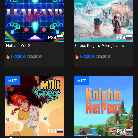
PS4
PS4
Flatland Vol. 2
Chess Knights: Viking Lands
142,00 ₽
285,00 ₽
142,00 ₽
285,00 ₽
-50%
-50%
PS4
PS4