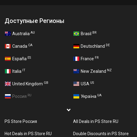
Доступные Регионы
AU
BR
Australia
Brasil
CA
DE
Canada
Deutschland
ES
FR
España
France
IT
NZ
Italia
New Zealand
GB
US
United Kingdom
USA
RU
UA
Россия
Україна
PS Store Россия
All Deals in PS Store RU
Hot Deals in PS Store RU
Double Discounts in PS Store