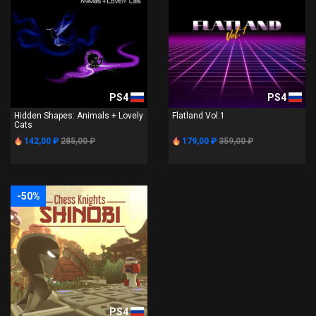
PS4
PS4
Hidden Shapes: Animals + Lovely
Flatland Vol.1
Cats
142,00 ₽
285,00 ₽
179,00 ₽
359,00 ₽
-50%
PS4