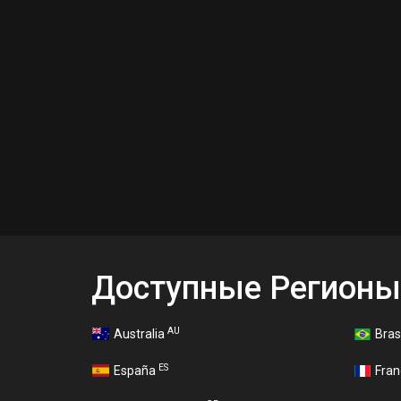
Доступные Регионы
AU
Australia
Bras
ES
España
Fra