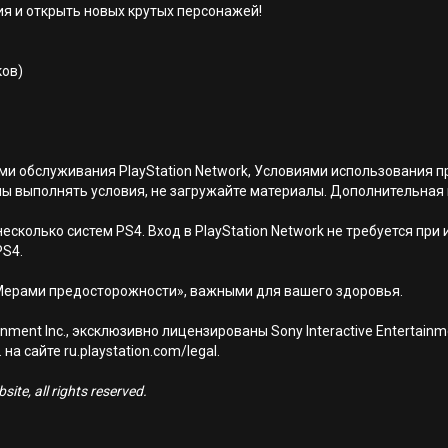
я и открыть новых крутых персонажей!
ков)
иями обслуживания PlayStation Network, Условиями использовани
ны выполнять условия, не загружайте материалы. Дополнительная
есколько систем PS4. Вход в PlayStation Network не требуется при
PS4.
Мерами предосторожности», важными для вашего здоровья.
nment Inc., эксклюзивно лицензированы Sony Interactive Entertai
а сайте ru.playstation.com/legal.
ite, all rights reserved.