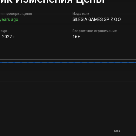
яя проверка цены
Издатель
years ago
SILESIA GAMES SP. Z O.O.
хода
Возрастное ограничение
 2022 г.
16+
2025