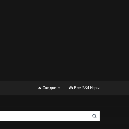
🔥 Скидки
🎮 Все PS4 Игры