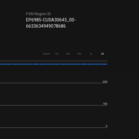
PSN Region ID
EP6985-CUSA30643_00-
6633634949078686
Zoom
1m
3m
6m
1y
All
200
100
0