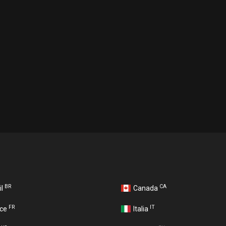
BR
CA
il
Canada
FR
IT
nce
Italia