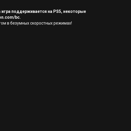
а игра поддерживается на PS5, некоторые
on.com/bc.
угом в безумных скоростных режимах!