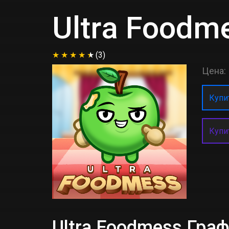
Ultra Foodm
(3)
Цена:
Купит
Купи
Ultra Foodmess Гра