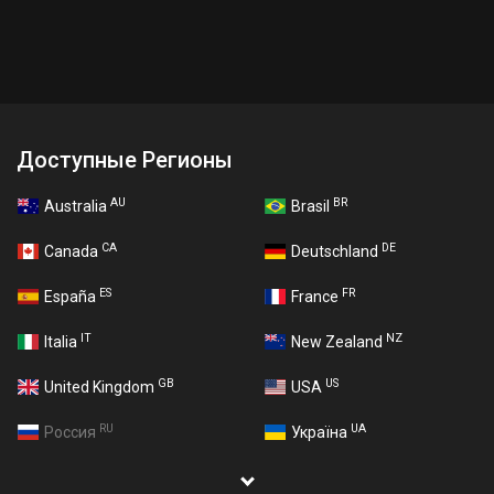
Доступные Регионы
AU
BR
Australia
Brasil
CA
DE
Canada
Deutschland
ES
FR
España
France
IT
NZ
Italia
New Zealand
GB
US
United Kingdom
USA
RU
UA
Россия
Україна