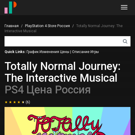
Toggl
navig
Главная
PlayStation 4 Store Россия
Totally Normal Journey: The
Interactive Musical
Quick Links:
График Изменения Цены
|
Описание Игры
Totally Normal Journey:
The Interactive Musical
PS4 Цена Россия
(6)