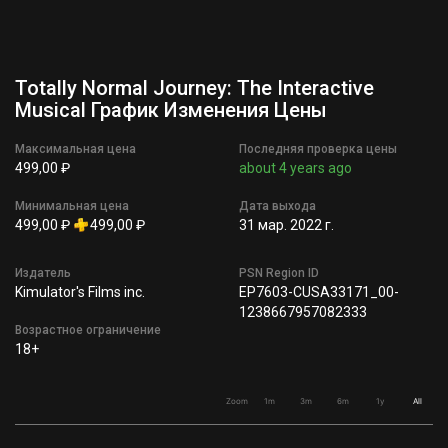
Totally Normal Journey: The Interactive
Musical График Изменения Цены
Максимальная цена
Последняя проверка цены
499,00 ₽
about 4 years ago
Минимальная цена
Дата выхода
499,00 ₽
499,00 ₽
31 мар. 2022 г.
Издатель
PSN Region ID
Kimulator's Films inc.
EP7603-CUSA33171_00-
1238667957082333
Возрастное ограничение
18+
Zoom
1m
3m
6m
1y
All