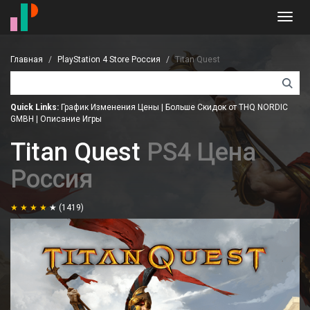
Toggl
navig
Главная
PlayStation 4 Store Россия
Titan Quest
Quick Links:
График Изменения Цены
|
Больше Скидок от THQ NORDIC
GMBH
|
Описание Игры
Titan Quest
PS4 Цена
Россия
(1419)