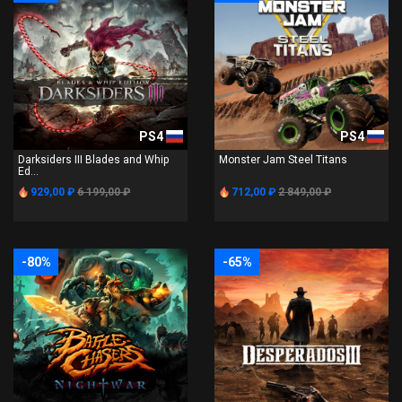
PS4
PS4
Darksiders III Blades and Whip
Monster Jam Steel Titans
Ed...
929,00 ₽
6 199,00 ₽
712,00 ₽
2 849,00 ₽
-80%
-65%