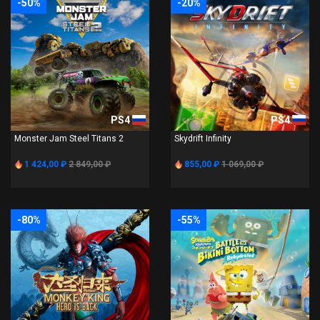
-50%
-20%
PS4
PS4
Monster Jam Steel Titans 2
Skydrift Infinity
1 424,00 ₽
2 849,00 ₽
855,00 ₽
1 069,00 ₽
-80%
-55%