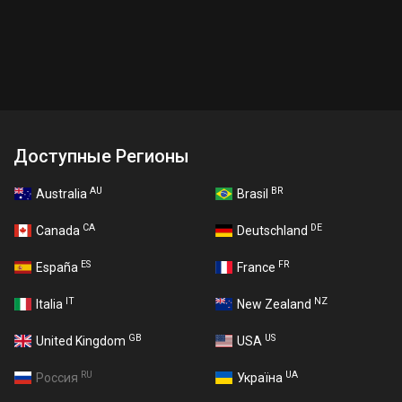
Доступные Регионы
AU
BR
Australia
Brasil
CA
DE
Canada
Deutschland
ES
FR
España
France
IT
NZ
Italia
New Zealand
GB
US
United Kingdom
USA
RU
UA
Россия
Україна