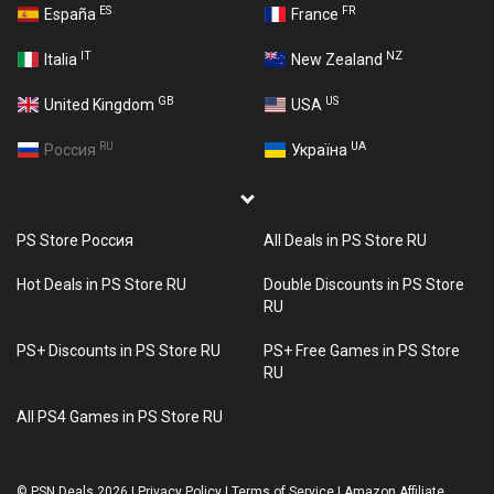
ES
FR
España
France
IT
NZ
Italia
New Zealand
GB
US
United Kingdom
USA
RU
UA
Россия
Україна
PS Store Россия
All Deals in PS Store RU
Hot Deals in PS Store RU
Double Discounts in PS Store
RU
PS+ Discounts in PS Store RU
PS+ Free Games in PS Store
RU
All PS4 Games in PS Store RU
©
PSN Deals 2026
|
Privacy Policy
|
Terms of Service
|
Amazon Affiliate