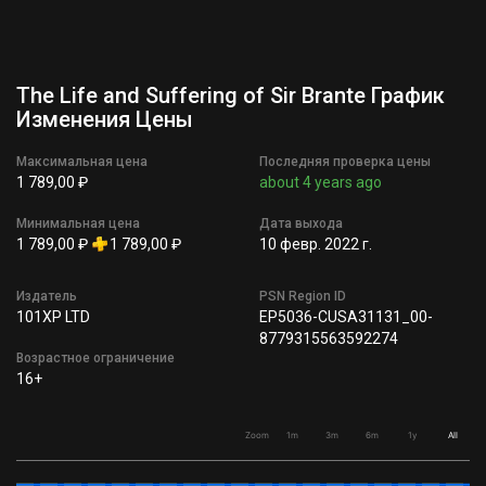
The Life and Suffering of Sir Brante График
Изменения Цены
Максимальная цена
Последняя проверка цены
1 789,00 ₽
about 4 years ago
Минимальная цена
Дата выхода
1 789,00 ₽
1 789,00 ₽
10 февр. 2022 г.
Издатель
PSN Region ID
101XP LTD
EP5036-CUSA31131_00-
8779315563592274
Возрастное ограничение
16+
Zoom
1m
3m
6m
1y
All