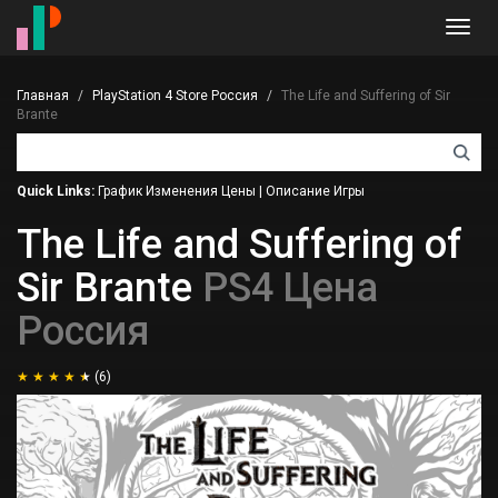
Toggl
navig
Главная
PlayStation 4 Store Россия
The Life and Suffering of Sir
Brante
Quick Links:
График Изменения Цены
|
Описание Игры
The Life and Suffering of
Sir Brante
PS4 Цена
Россия
(6)