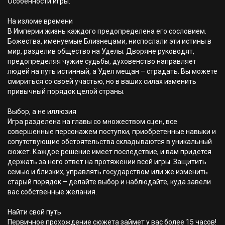
Особенности игры:
На изломе времени
В Империи жизнь каждого предопределена его сословием.
Божества, именуемые Близнецами, ниспослали эти истины в
мир, разделив общество на Уделы. Дворяне руководят,
предопределяя чужие судьбы, духовенство направляет
людей на путь истинный, а Удел мещан – страдать. Вы можете
смириться со своей участью, но в ваших силах изменить
привычный порядок целой страны.
Выбор, а не иллюзия
Игра разделена на главы со множеством сцен, все
совершенные персонажем поступки, приобретенные навыки и
сопутствующие обстоятельства складываются в уникальный
сюжет. Каждое решение имеет последствие, и вам придется
держать за него ответ на протяжении всей игры. Защитить
семью и близких, управлять государством или же изменить
старый порядок – делайте выбор и наблюдайте, куда завели
вас собственные желания.
Найти свой путь
Первичное прохождение сюжета займет у вас более 15 часов!