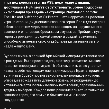
игра поддерживается на PS5, некоторые функции,
доступные в PS4, могут отсутствовать. Более подробная
информация приведена на странице PlayStation.com/bc.
The Life and Suffering of Sir Brante – это нарративная ролевая
игра на страницах дневника главного героя. Вас ждет история
о безжалостном мире, жестоко карающем за нарушение его
законов, и о человеке, бросившем ему вызов. Пройдите путь
героя от рождения до самой смерти и создайте личность,
способную изменить свою судьбу, правда, заплатив за это
надлежащую цену.
Суровая жизнь в великой Аркнийской империи уготована вам
с рождения. Вы – простолюдин, а потому не имеете никаких
прав, не говоря уже о титуле. Чтобы изменить свою участь и
назвать себя настоящим наследником рода Бранте, придется
вступить в борьбу против закостенелых порядков и устоев.
Впереди вас ждет путь длиною в жизнь, от рождения и до
истинной смерти, полный великих потрясений, переживаний и
трудных выборов. Каждое ваше решение влияет не только на
главного героя, его семью и близких, но и на целое
государство.