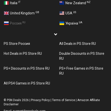
IT
NZ
Italia
New Zealand
GB
US
United Kingdom
USA
RU
UA
Россия
Україна
PS Store Россия
All Deals in PS Store RU
Hot Deals in PS Store RU
Double Discounts in PS Store
RU
PS+ Discounts in PS Store RU
PS+ Free Games in PS Store
RU
All PS4 Games in PS Store RU
©
PSN Deals 2026
|
Privacy Policy
|
Terms of Service
|
Amazon Affiliate
Disclaimer