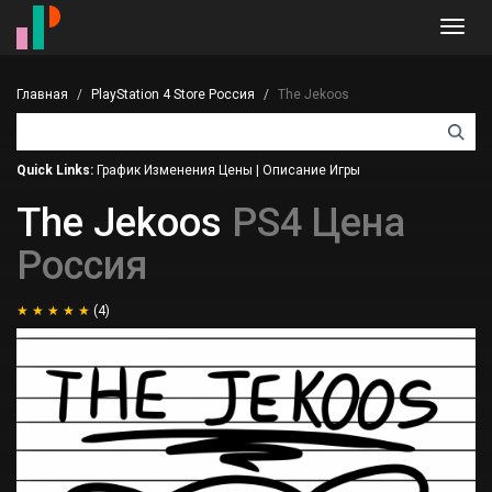
Toggl
navig
Главная
PlayStation 4 Store Россия
The Jekoos
Quick Links:
График Изменения Цены
|
Описание Игры
The Jekoos
PS4 Цена
Россия
(4)