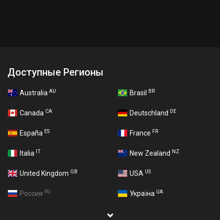
Доступные Регионы
AU
BR
Australia
Brasil
CA
DE
Canada
Deutschland
ES
FR
España
France
IT
NZ
Italia
New Zealand
GB
US
United Kingdom
USA
RU
UA
Россия
Україна