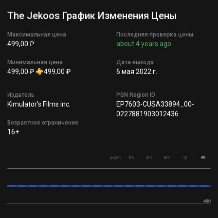
The Jekoos График Изменения Цены
Максимальная цена
Последняя проверка цены
499,00 ₽
about 4 years ago
Минимальная цена
Дата выхода
499,00 ₽
499,00 ₽
6 мая 2022 г.
Издатель
PSN Region ID
Kimulator's Films inc.
EP7603-CUSA33894_00-
0227881903012436
Возрастное ограничение
16+
Zoom
1m
3m
6m
1y
All
400