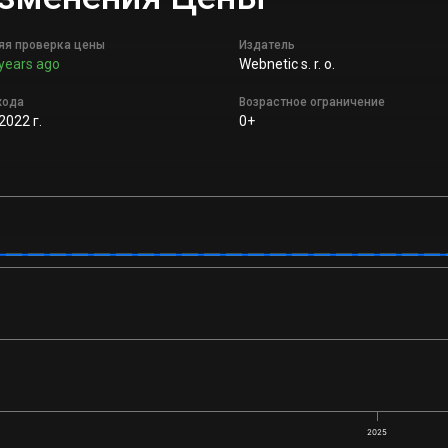
яя проверка цены
Издатель
years ago
Webnetic s. r. o.
хода
Возрастное ограничение
2022 г.
0+
2025