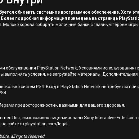
ребуется обновить системное программное обеспечение. Хотя эт
 Более подробная информация приведена на странице PlayStati
 Молоко корова собирать молочные банки с главным героем игры к
иями обслуживания PlayStation Network, Условиями использовани
ны выполнять условия, не загружайте материалы. Дополнительная
есколько систем PS4. Вход в PlayStation Network не требуется при
PS4.
Мерами предосторожности», важными для вашего здоровья.
nment Inc., эксклюзивно лицензированы Sony Interactive Entertai
а сайте ru.playstation.com/legal.
ite, all rights reserved.