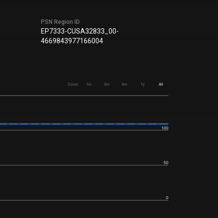
PSN Region ID
EP7333-CUSA32833_00-
4669843977166004
Zoom
1m
3m
6m
1y
All
100
50
0