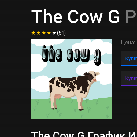
The Cow G
P
(61)
Цена:
Купит
Купи
The Cow G График 