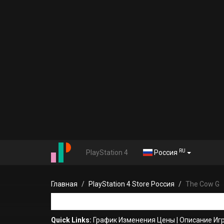
RU
PlayStation 4
Россия
Главная
PlayStation 4 Store Россия
The Cow G
Quick Links:
График Изменения Цены
|
Описание Иг