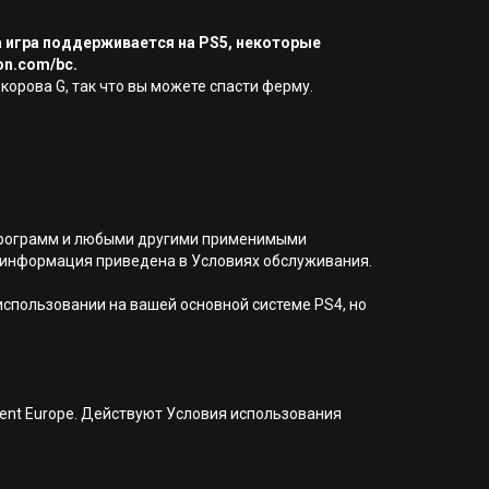
а игра поддерживается на PS5, некоторые
on.com/bc.
орова G, так что вы можете спасти ферму.
я программ и любыми другими применимыми
 информация приведена в Условиях обслуживания.
 использовании на вашей основной системе PS4, но
nment Europe. Действуют Условия использования