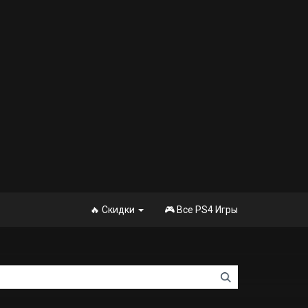
🔥 Скидки
🎮 Все PS4 Игры