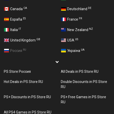
CA
DE
Canada
Deutschland
ES
FR
España
France
IT
NZ
Italia
New Zealand
GB
US
United Kingdom
USA
RU
UA
Россия
Україна
PS Store Россия
All Deals in PS Store RU
Hot Deals in PS Store RU
Double Discounts in PS Store
RU
PS+ Discounts in PS Store RU
PS+ Free Games in PS Store
RU
All PS4 Games in PS Store RU