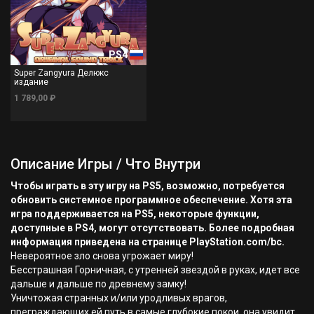
PS4
Super Zangyura Делюкс
издание
1 789,00 ₽
Описание Игры / Что Внутри
Чтобы играть в эту игру на PS5, возможно, потребуется
обновить системное программное обеспечение. Хотя эта
игра поддерживается на PS5, некоторые функции,
доступные в PS4, могут отсутствовать. Более подробная
информация приведена на странице PlayStation.com/bc.
Невероятное зло снова угрожает миру!
Бесстрашная Горничная, с утренней звездой в руках, идет все
дальше и дальше по древнему замку!
Уничтожая странных и/или уродливых врагов,
преграждающих ей путь в самые глубокие покои, она увидит