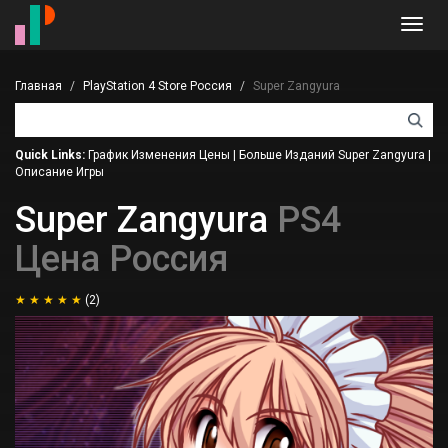
Toggl
navig
Главная
PlayStation 4 Store Россия
Super Zangyura
Quick Links:
График Изменения Цены
|
Больше Изданий Super Zangyura
|
Описание Игры
Super Zangyura
PS4
Цена Россия
(2)