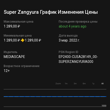
Super Zangyura График Изменения Цены
Максимальная цена
Последняя проверка цены
1 289,00 ₽
about 4 years ago
Минимальная цена
Дата выхода
1 289,00 ₽
1 289,00 ₽
3 мар. 2022 г.
Издатель
PSN Region ID
MEDIASCAPE
EP2400-CUSA28149_00-
SUPERZANGYURA000
Возрастное ограничение
12+
Zoom
1m
3m
6m
1y
All
1000