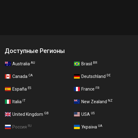
Доступные Регионы
AU
BR
Australia
Brasil
CA
DE
Canada
Deutschland
ES
FR
España
France
IT
NZ
Italia
New Zealand
GB
US
United Kingdom
USA
RU
UA
Россия
Україна