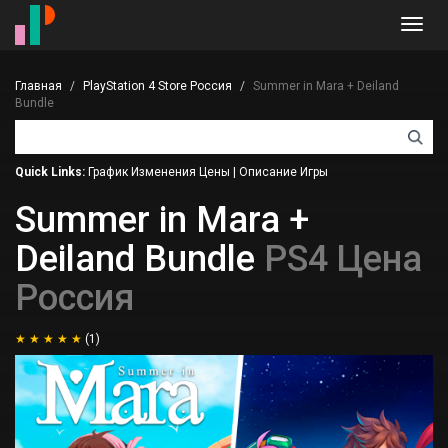
Toggl
navig
Главная
PlayStation 4 Store Россия
Summer in Mara + Deiland
Bundle
Quick Links:
График Изменения Цены
|
Описание Игры
Summer in Mara +
Deiland Bundle
PS4 Цена
Россия
(1)