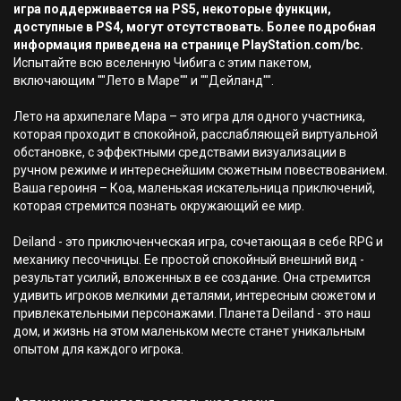
игра поддерживается на PS5, некоторые функции,
доступные в PS4, могут отсутствовать. Более подробная
информация приведена на странице PlayStation.com/bc.
Испытайте всю вселенную Чибига с этим пакетом,
включающим ""Лето в Маре"" и ""Дейланд"".
Лето на архипелаге Мара – это игра для одного участника,
которая проходит в спокойной, расслабляющей виртуальной
обстановке, с эффектными средствами визуализации в
ручном режиме и интереснейшим сюжетным повествованием.
Ваша героиня – Коа, маленькая искательница приключений,
которая стремится познать окружающий ее мир.
Deiland - это приключенческая игра, сочетающая в себе RPG и
механику песочницы. Ее простой спокойный внешний вид -
результат усилий, вложенных в ее создание. Она стремится
удивить игроков мелкими деталями, интересным сюжетом и
привлекательными персонажами. Планета Deiland - это наш
дом, и жизнь на этом маленьком месте станет уникальным
опытом для каждого игрока.