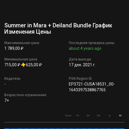
Summer in Mara + Deiland Bundle График
Изменения Цены
Максимальная цена
Последняя проверка цены
1 789,00 ₽
about 4 years ago
Минимальная цена
Дата выхода
715,00 ₽
625,00 ₽
17 дек. 2021 г.
Издатель
PSN Region ID
-
EP3721-CUSA18531_00-
1643397538867765
Возрастное ограничение
7+
Zoom
1m
3m
6m
1y
All