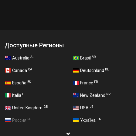
Доступные Регионы
AU
BR
Australia
Brasil
CA
DE
Canada
Deutschland
ES
FR
España
France
IT
NZ
Italia
New Zealand
GB
US
United Kingdom
USA
RU
UA
Россия
Україна