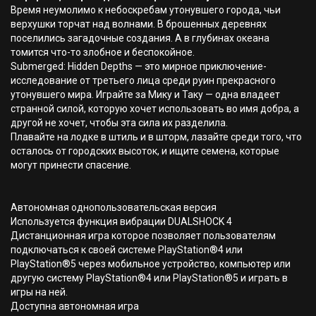
Время неумолимо к небоскребам утонувшего города, чьи
верхушки торчат над волнами. В брошенных деревнях
поселились загадочные создания. А в глубинах океана
томится что-то злобное и беспокойное.
Submerged: Hidden Depths — это мирное приключение-
исследование от третьего лица среди руин прекрасного
утонувшего мира. Играйте за Мику и Таку — одна владеет
странной силой, которую хочет использовать во имя добра, а
другой не хочет, чтобы эта сила их разделила.
Плавайте на лодке в штиль и в шторм, лазайте среди того, что
осталось от городских высоток, и ищите семена, которые
могут принести спасение.
Автономная однопользовательская версия
Используется функция вибрации DUALSHOCK 4
Дистанционная игра которое позволяет пользователям
подключаться к своей системе PlayStation®4 или
PlayStation®5 через мобильное устройство, компьютер или
другую систему PlayStation®4 или PlayStation®5 и играть в
игры на ней.
Доступна автономная игра