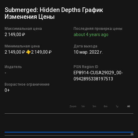
Submerged: Hidden Depths График
Изменения Цены
Максимальная цена
Последняя проверка цены
2 149,00 ₽
about 4 years ago
Минимальная цена
Дата выхода
2 149,00 ₽
2 149,00 ₽
10 мар. 2022 г.
Издатель
PSN Region ID
-
EP8914-CUSA29029_00-
0942895338197513
Возрастное ограничение
0+
Zoom
1m
3m
6m
1y
All
2k