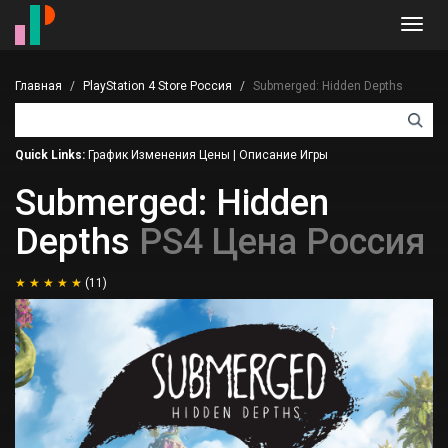
Toggl
navig
Главная
PlayStation 4 Store Россия
Submerged: Hidden Depths
Quick Links:
График Изменения Цены
|
Описание Игры
Submerged: Hidden
Depths
PS4 Цена Россия
(11)