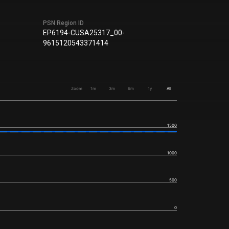
PSN Region ID
EP6194-CUSA25317_00-
9615120543371414
Zoom
1m
3m
6m
1y
All
1500
1000
500
0