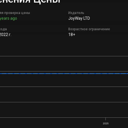
яя проверка цены
Издатель
years ago
JoyWay LTD
хода
Возрастное ограничение
2022 г.
18+
2025