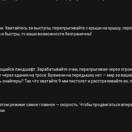
. Хватайтесь за выступы, перепрыгивайте с крыши на крышу, перел
ы и быстры, то ваши возможности безграничны!
ющийся ландшафт. Зарабатывайте очки, перепрыгивая через огро
е через здания на тросе. Времени на передышку нет — мир за вашей
 снайперы? Так что хватайте 9-мм пистолет и расстреливайте их, 
 этом режиме самое главное — скорость. Чтобы продвигаться впер
ки.