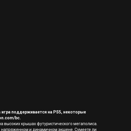
а игра поддерживается на PS5, некоторые
on.com/bc.
на высоких крышах футуристического мегаполиса.
ом напряженном и динамичном экшене. Сумеете ли