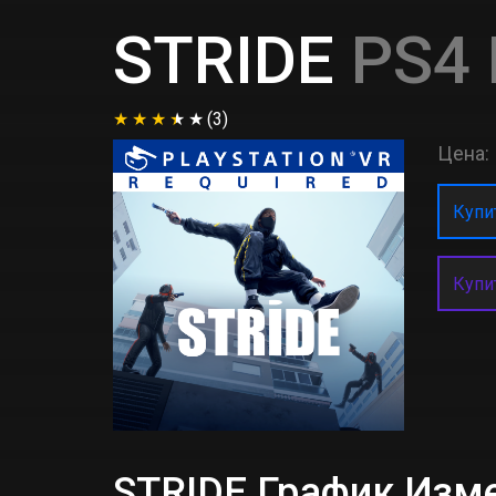
STRIDE
PS4 
(3)
Цена:
Купит
Купи
STRIDE График Изм