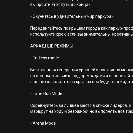
вы пройти этот путь до конца?
- Окунитесь в удивительный мир паркура -
Передвигайтесь по крышам города как паркур-профи
используйте крюк: если вы внимательны, креативн
АРКАДНЫЕ РЕЖИМЫ
- Endless mode
Бесконечная генерация уровней и постоянно меня
по стенам, скользите под преградами и перелетайт
еще не сказали, что на крышах вас будут поджидать
- Time Run Mode
Соревнуйтесь за лучшее место в списке лидеров. В
маршрут на ходу и безошибочно выполнять все трю
- Arena Mode