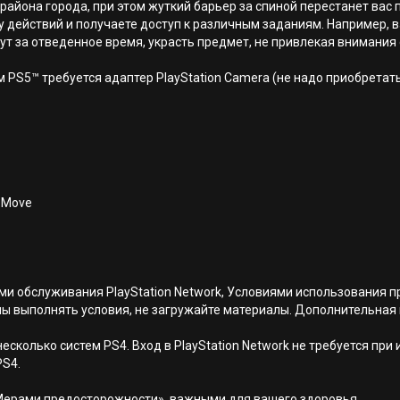
айона города, при этом жуткий барьер за спиной перестанет вас 
у действий и получаете доступ к различным заданиям. Например, 
 за отведенное время, украсть предмет, не привлекая внимания с
 PS5™ требуется адаптер PlayStation Camera (не надо приобретать
n Move
иями обслуживания PlayStation Network, Условиями использовани
ны выполнять условия, не загружайте материалы. Дополнительная
есколько систем PS4. Вход в PlayStation Network не требуется при
PS4.
Мерами предосторожности», важными для вашего здоровья.