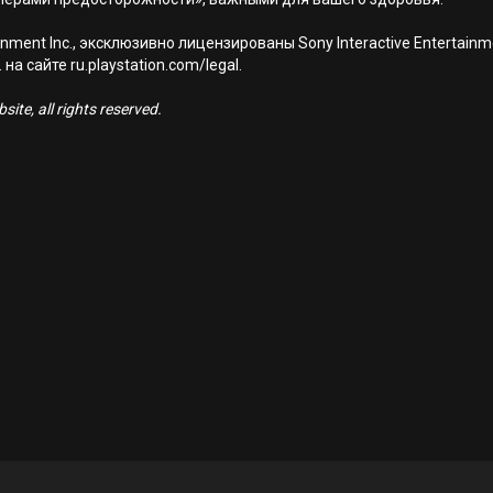
nment Inc., эксклюзивно лицензированы Sony Interactive Entertai
а сайте ru.playstation.com/legal.
ite, all rights reserved.