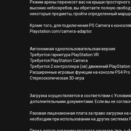
Режим арены перенесет вас на крыши просторного р
высоких небоскребов, вы обретаете полную свобод
некоторые предметы, пройти определенный маршрут
Кроме того, для подключения PS Camera к консолям
Playstation.com/camera-adaptor.
Автономная однопользовательская версия
Требуется гарнитура PlayStation VR
Требуется PlayStation Camera
Требуется 2 контроллера (ов) движений PlayStatio
Расширенные игровые функции на консоли PS4 Pro
Стереоскопическая 3D-игра
Загрузка осуществляется в соответствии с Услов
дополнительными документами. Если вы не соглас
Разовая лицензионная плата за право загрузки на н
необходим при использовании на других системах 
Перед использованием продукта ознакомьтесь с «