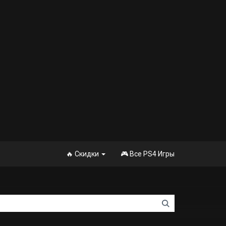
🔥 Скидки
🎮 Все PS4 Игры