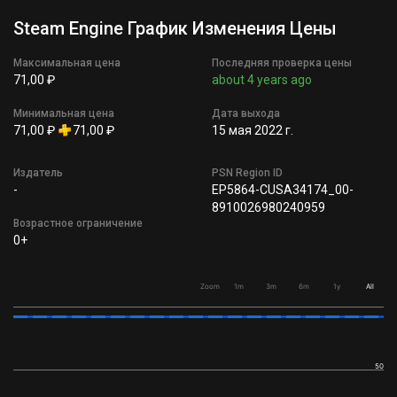
Steam Engine График Изменения Цены
Максимальная цена
Последняя проверка цены
71,00 ₽
about 4 years ago
Минимальная цена
Дата выхода
71,00 ₽
71,00 ₽
15 мая 2022 г.
Издатель
PSN Region ID
-
EP5864-CUSA34174_00-
8910026980240959
Возрастное ограничение
0+
Zoom
1m
3m
6m
1y
All
50