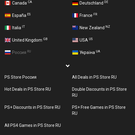
CA
DE
Canada
Deutschland
ES
FR
España
France
IT
NZ
Italia
New Zealand
GB
US
United Kingdom
USA
RU
UA
Россия
Україна
PS Store Россия
All Deals in PS Store RU
Hot Deals in PS Store RU
Double Discounts in PS Store
RU
PS+ Discounts in PS Store RU
PS+ Free Games in PS Store
RU
All PS4 Games in PS Store RU