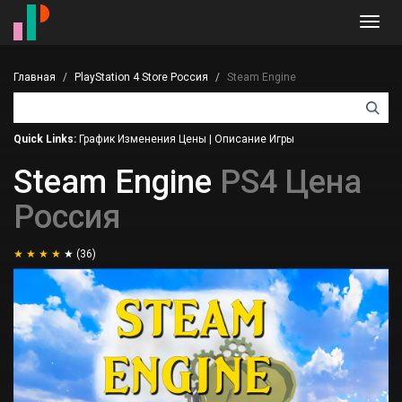
Toggl
navig
Главная
PlayStation 4 Store Россия
Steam Engine
Quick Links:
График Изменения Цены
|
Описание Игры
Steam Engine
PS4 Цена
Россия
(36)