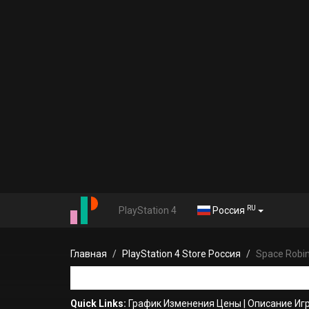
RU
PlayStation 4
Россия
Главная
PlayStation 4 Store Россия
Space Robi
Quick Links:
График Изменения Цены
|
Описание Иг