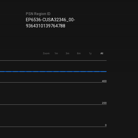
PSN Region ID
EP6536-CUSA32346_00-
9364310139764788
Zoom
1m
3m
6m
1y
All
400
200
0