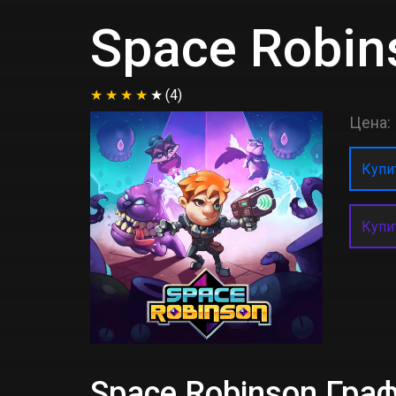
Space Robin
(4)
Цена:
Купит
Купи
Space Robinson Гр