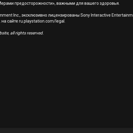
Мерами предосторожности», важными для вашего здоровья.
nment Inc., эксклюзивно лицензированы Sony Interactive Entertai
а сайте ru.playstation.com/legal.
ite, all rights reserved.