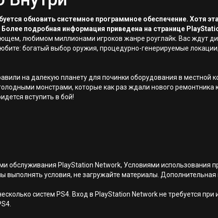
ребуется обновить системное программное обеспечение. Хотя эт
 Более подробная информация приведена на странице PlayStati
реющем, любимом миллионами игроков жанре роуглайк. Вас ждут д
к любите: богатый выбор оружия, процедурно-генерируемые локации
равили на далекую планету для починки оборудования в местной к
 голодными монстрами, которые как раз ждали нового ремонтника к
идется вступить в бой!
иями обслуживания PlayStation Network, Условиями использовани
ны выполнять условия, не загружайте материалы. Дополнительная
есколько систем PS4. Вход в PlayStation Network не требуется при
PS4.