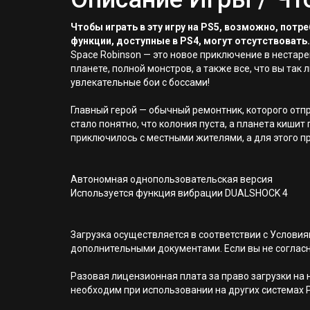
Чтобы играть в эту игру на PS5, возможно, пот
функции, доступные в PS4, могут отсутствовать.
Space Robinson — это новое приключение в неста
планете, полной монстров, а также все, что вы та
увлекательные бои с боссами!
Главный герой — обычный ремонтник, которого отп
стало понятно, что колония пуста, а планета кишит
приключилось с местными жителями, а для этого пр
Автономная однопользовательская версия
Используется функция вибрации DUALSHOCK 4
Загрузка осуществляется в соответствии с Услов
дополнительными документами. Если вы не соглас
Разовая лицензионная плата за право загрузки на н
необходим при использовании на других системах 