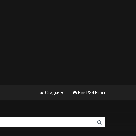
🔥 Скидки
🎮 Все PS4 Игры