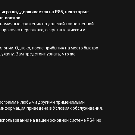
а игра поддерживается на PS5, некоторые
on.com/bc.
инамичные сражения на далекой таинственной
, прокачка персонажа, секретные миссии и
олонии. Однако, после прибытия на место быстро
 ужину. Вам предстоит узнать, что же
я программ и любыми другими применимыми
 информация приведена в Условиях обслуживания.
 использовании на вашей основной системе PS4, но