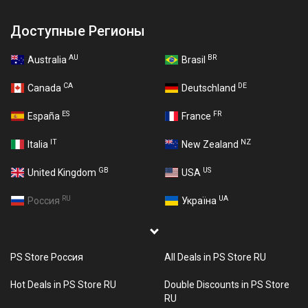
Доступные Регионы
AU
BR
Australia
Brasil
CA
DE
Canada
Deutschland
ES
FR
España
France
IT
NZ
Italia
New Zealand
GB
US
United Kingdom
USA
RU
UA
Россия
Україна
PS Store Россия
All Deals in PS Store RU
Hot Deals in PS Store RU
Double Discounts in PS Store
RU