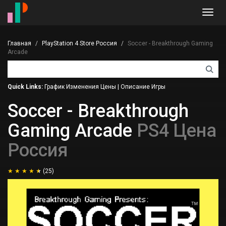
Toggl
navig
Главная
PlayStation 4 Store Россия
Soccer - Breakthrough Gaming
Arcade
Quick Links:
График Изменения Цены
|
Описание Игры
Soccer - Breakthrough
Gaming Arcade
PS4 Цена
Россия
(25)