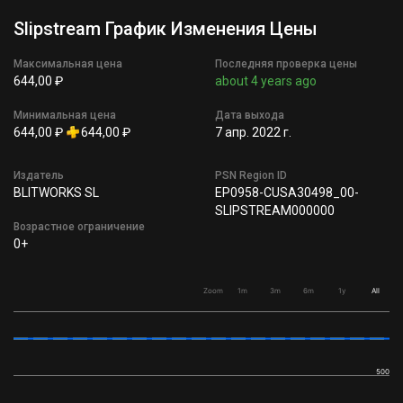
Slipstream График Изменения Цены
Максимальная цена
Последняя проверка цены
644,00 ₽
about 4 years ago
Минимальная цена
Дата выхода
644,00 ₽
644,00 ₽
7 апр. 2022 г.
Издатель
PSN Region ID
BLITWORKS SL
EP0958-CUSA30498_00-
SLIPSTREAM000000
Возрастное ограничение
0+
Zoom
1m
3m
6m
1y
All
500