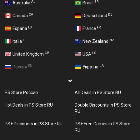
AU
BR
Australia
Brasil
CA
DE
Canada
Deutschland
ES
FR
España
France
IT
NZ
Italia
New Zealand
GB
US
United Kingdom
USA
RU
UA
Россия
Україна
PS Store Россия
All Deals in PS Store RU
Hot Deals in PS Store RU
Double Discounts in PS Store
RU
PS+ Discounts in PS Store RU
PS+ Free Games in PS Store
RU