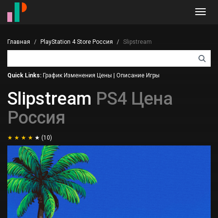
Toggl
navig
Главная
PlayStation 4 Store Россия
Slipstream
Quick Links:
График Изменения Цены
|
Описание Игры
Slipstream
PS4 Цена
Россия
(10)