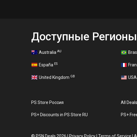
Доступные Регионы
AU
Australia
Bras
ES
España
Fra
GB
United Kingdom
US
PS Store Россия
All Deal
PS+ Discounts in PS Store RU
PS+ Fre
©
PSN Deals 2026
|
Privacy Policy
|
Terms of Service
|
A