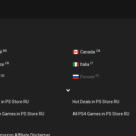
BR
CA
il
Canada
FR
IT
nce
Italia
US
RU
A
Россия
s in PS Store RU
Hot Deals in PS Store RU
e Games in PS Store RU
All PS4 Games in PS Store RU
mazon Affiliate Disclaimer