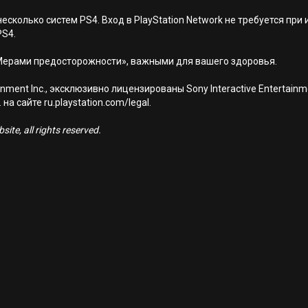
есколько систем PS4. Вход в PlayStation Network не требуется при
PS4.
Мерами предосторожности», важными для вашего здоровья.
nment Inc., эксклюзивно лицензированы Sony Interactive Entertai
а сайте ru.playstation.com/legal.
ite, all rights reserved.