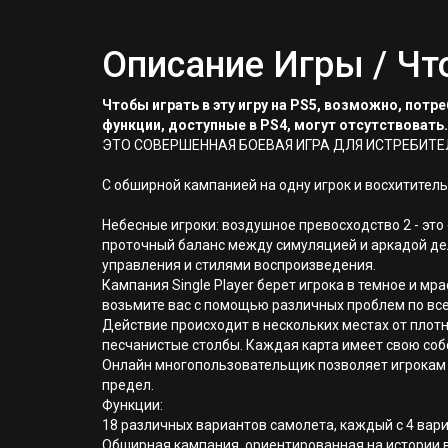
Описание Игры / Чт
Чтобы играть в эту игру на PS5, возможно, пот
функции, доступные в PS4, могут отсутствовать.
ЭТО СОВЕРШЕННАЯ БОЕВАЯ ИГРА ДЛЯ ИСТРЕБИТЕ
С обширной кампанией на одну игрок и восхитител
Небесные игроки: воздушное превосходство 2 - это
проточный баланс между симуляцией и аркадой де
управления и стилями воспроизведения.
Кампания Single Player берет игрока в темное и мр
возьмите вас с помощью различных проблем по всем
Действие происходит в нескольких местах от плотн
песчанистые столбы. Каждая карта имеет свою соб
Онлайн многопользовательщик позволяет игрокам 
предел.
Функции:
18 различных вариантов самолета, каждый с 4 вар
Обширная кампания, ориентированная на истории в