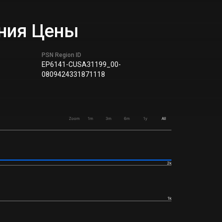
ения Цены
PSN Region ID
EP6141-CUSA31199_00-
0809424331871118
Zoom
1m
3m
6m
1y
All
2k
1k