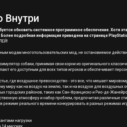
о Внутри
ребуется обновить системное программное обеспечение. Хотя эт
 Более подробная информация приведена на странице PlayStati
ЛЕЙ!
ьным модам многопользовательских мод, не остановиемое действи
 симулятор собаки, принимая свои корни из оригинального классич
лают его доступным для всех типов игроков и обеспечивает перс
астье, где воздушное превосходство - это все, что мешает мировом
у миру как на воздух на землю, так и на воздухе для воздушных о
ых городских районов, таких как Сан-Франциско и Рио-де-Жанейро
ственную атмосферу и набор проблем, предпочитая различные сти
в режиме реального времени конкурировать в разных режимах иг
иантами нагрузки
 14 миссиях