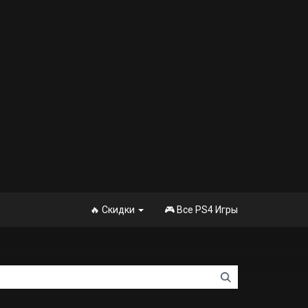
🔥 Скидки
🎮 Все PS4 Игры