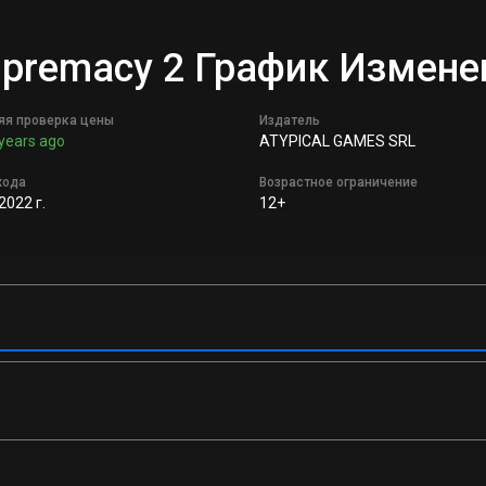
 Supremacy 2 График Измен
яя проверка цены
Издатель
years ago
ATYPICAL GAMES SRL
хода
Возрастное ограничение
2022 г.
12+