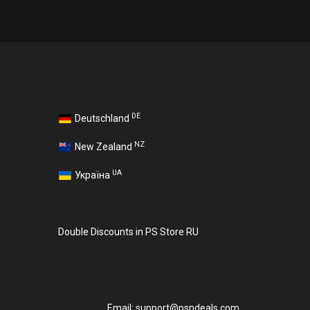
DE
Deutschland
NZ
New Zealand
UA
Україна
Double Discounts in PS Store RU
Email:
support@psndeals.com