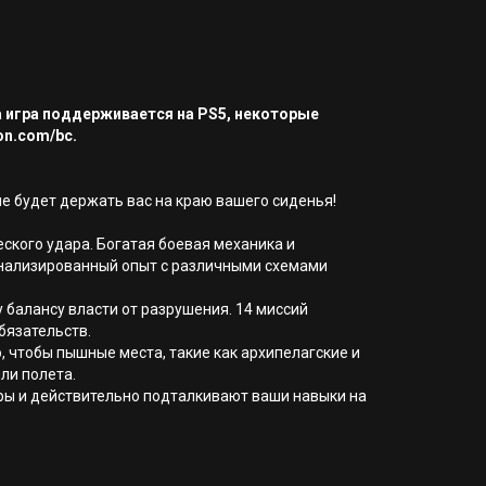
а игра поддерживается на PS5, некоторые
on.com/bc.
е будет держать вас на краю вашего сиденья!
еского удара. Богатая боевая механика и
онализированный опыт с различными схемами
у балансу власти от разрушения. 14 миссий
бязательств.
, чтобы пышные места, такие как архипелагские и
ли полета.
ры и действительно подталкивают ваши навыки на