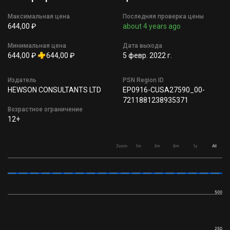
Максимальная цена
Последняя проверка цены
644,00 ₽
about 4 years ago
Минимальная цена
Дата выхода
644,00 ₽
644,00 ₽
5 февр. 2022 г.
Издатель
PSN Region ID
HEWSON CONSULTANTS LTD
EP0916-CUSA27590_00-
7211881238935371
Возрастное ограничение
12+
Zoom
1m
3m
6m
1y
All
500
250