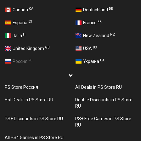
CA
DE
Canada
Deutschland
ES
FR
España
France
IT
NZ
Italia
New Zealand
GB
US
United Kingdom
USA
RU
UA
Россия
Україна
PS Store Россия
All Deals in PS Store RU
Hot Deals in PS Store RU
Double Discounts in PS Store
RU
PS+ Discounts in PS Store RU
PS+ Free Games in PS Store
RU
All PS4 Games in PS Store RU