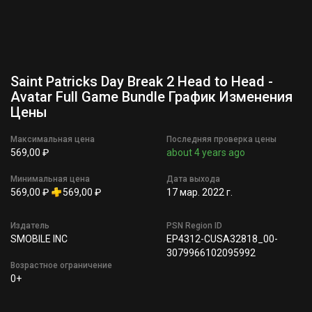
Saint Patricks Day Break 2 Head to Head -
Avatar Full Game Bundle График Изменения
Цены
Максимальная цена
Последняя проверка цены
569,00 ₽
about 4 years ago
Минимальная цена
Дата выхода
569,00 ₽
569,00 ₽
17 мар. 2022 г.
Издатель
PSN Region ID
SMOBILE INC
EP4312-CUSA32818_00-
3079966102095992
Возрастное ограничение
0+