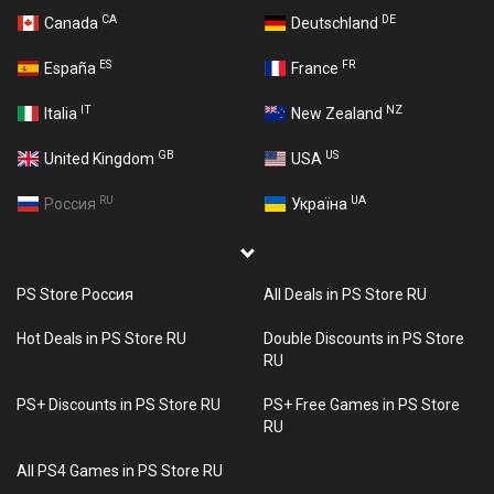
CA
DE
Canada
Deutschland
ES
FR
España
France
IT
NZ
Italia
New Zealand
GB
US
United Kingdom
USA
RU
UA
Россия
Україна
PS Store Россия
All Deals in PS Store RU
Hot Deals in PS Store RU
Double Discounts in PS Store
RU
PS+ Discounts in PS Store RU
PS+ Free Games in PS Store
RU
All PS4 Games in PS Store RU