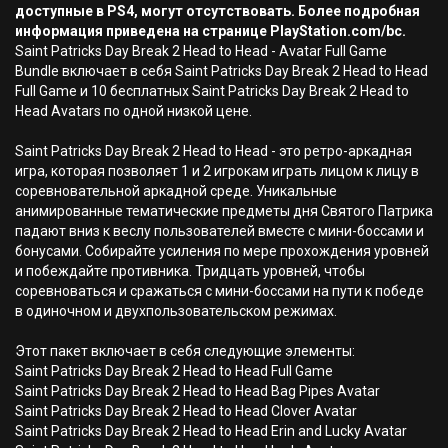
доступные в PS4, могут отсутствовать. Более подробная
информация приведена на странице PlayStation.com/bc.
Saint Patricks Day Break 2 Head to Head - Avatar Full Game
Bundle включает в себя Saint Patricks Day Break 2 Head to Head
Full Game и 10 бесплатных Saint Patricks Day Break 2 Head to
Head Avatars по одной низкой цене.
Saint Patricks Day Break 2 Head to Head - это ретро-аркадная
игра, которая позволяет 1 и 2 игрокам играть лицом к лицу в
соревновательной аркадной среде. Уникальные
анимированные тематические предметы дня Святого Патрика
падают вниз к веслу пользователей вместе с мини-боссами и
бонусами. Собирайте усиления по мере прохождения уровней
и побеждайте противника. Тридцать уровней, чтобы
соревноваться и сражаться с мини-боссами на пути к победе
в одиночном и двухпользовательском режимах.
Этот пакет включает в себя следующие элементы:
Saint Patricks Day Break 2 Head to Head Full Game
Saint Patricks Day Break 2 Head to Head Bag Pipes Avatar
Saint Patricks Day Break 2 Head to Head Clover Avatar
Saint Patricks Day Break 2 Head to Head Erin and Lucky Avatar