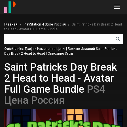
Toggl
navig
Главная
PlayStation 4 Store Россия
Saint Patricks Day Break 2 Head
to Head - Avatar Full Game Bundle
Quick Links:
График Изменения Цены
|
Больше Изданий Saint Patricks
Day Break 2 Head to Head
|
Описание Игры
Saint Patricks Day Break
2 Head to Head - Avatar
Full Game Bundle
PS4
Цена Россия