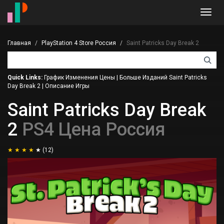
Toggl
navig
Главная
PlayStation 4 Store Россия
Saint Patricks Day Break 2
Quick Links:
График Изменения Цены
|
Больше Изданий Saint Patricks
Day Break 2
|
Описание Игры
Saint Patricks Day Break
2
PS4 Цена Россия
(12)