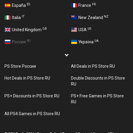
ES
FR
España
France
IT
NZ
Italia
New Zealand
GB
US
United Kingdom
USA
RU
UA
Россия
Україна
PS Store Россия
All Deals in PS Store RU
Hot Deals in PS Store RU
Double Discounts in PS Store
RU
PS+ Discounts in PS Store RU
PS+ Free Games in PS Store
RU
All PS4 Games in PS Store RU