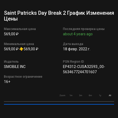
Saint Patricks Day Break 2 График Изменения
Цены
Максимальная цена
Последняя проверка цены
569,00 ₽
about 4 years ago
Минимальная цена
Дата выхода
569,00 ₽
569,00 ₽
18 февр. 2022 г.
Издатель
PSN Region ID
SMOBILE INC
EP4312-CUSA32593_00-
5634677244701607
Возрастное ограничение
16+
Zoom
1m
3m
6m
1y
All