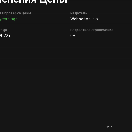
яя проверка цены
Издатель
years ago
Webnetic s. r. o.
хода
Возрастное ограничение
2022 г.
0+
2025