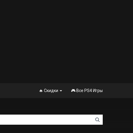
🔥 Скидки
🎮 Все PS4 Игры