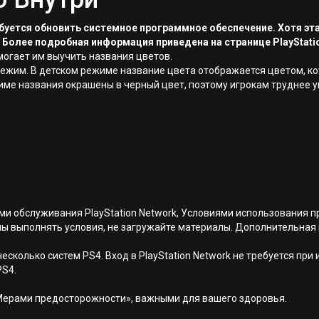
ребуется обновить системное программное обеспечение. Хотя эт
 Более подробная информация приведена на странице PlayStati
омогает им выучить названия цветов.
ежим. В детском режиме название цвета отображается цветом, ко
име названия окрашены в черный цвет, поэтому игрокам труднее у
иями обслуживания PlayStation Network, Условиями использовани
ны выполнять условия, не загружайте материалы. Дополнительная
есколько систем PS4. Вход в PlayStation Network не требуется при
PS4.
Мерами предосторожности», важными для вашего здоровья.