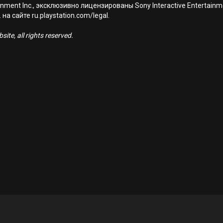
nment Inc., эксклюзивно лицензированы Sony Interactive Entertai
а сайте ru.playstation.com/legal.
ite, all rights reserved.