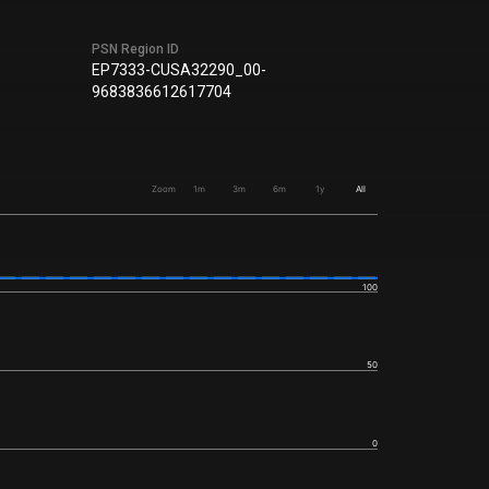
PSN Region ID
EP7333-CUSA32290_00-
9683836612617704
Zoom
1m
3m
6m
1y
All
100
50
0