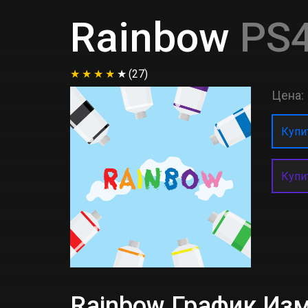
Rainbow
PS4
(27)
Цена:
Купит
Купи
Rainbow График Из