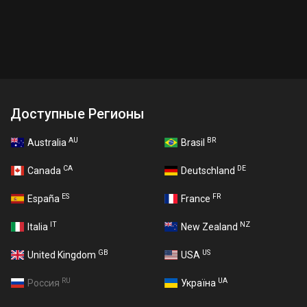
Доступные Регионы
AU
BR
Australia
Brasil
CA
DE
Canada
Deutschland
ES
FR
España
France
IT
NZ
Italia
New Zealand
GB
US
United Kingdom
USA
RU
UA
Россия
Україна