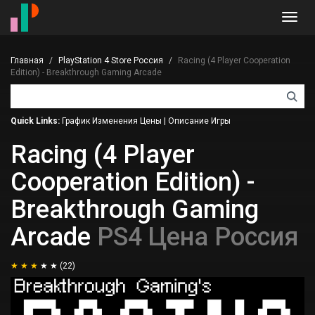
Toggl
navig
Главная
PlayStation 4 Store Россия
Racing (4 Player Cooperation
Edition) - Breakthrough Gaming Arcade
Quick Links:
График Изменения Цены
|
Описание Игры
Racing (4 Player
Cooperation Edition) -
Breakthrough Gaming
Arcade
PS4 Цена Россия
(22)