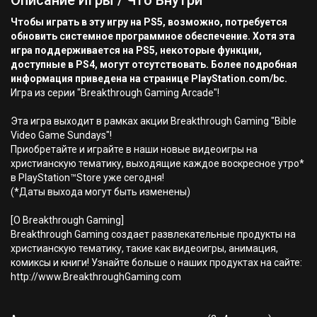
Описание Игры / Что Внутри
Чтобы играть в эту игру на PS5, возможно, потребуется
обновить системное программное обеспечение. Хотя эта
игра поддерживается на PS5, некоторые функции,
доступные в PS4, могут отсутствовать. Более подробная
информация приведена на странице PlayStation.com/bc.
Игра из серии "Breakthrough Gaming Arcade"!
Эта игра выходит в рамках акции Breakthrough Gaming "Bible
Video Game Sundays"!
Приобретайте и играйте в наши новые видеоигры на
христианскую тематику, выходящие каждое воскресное утро*
в PlayStation™Store уже сегодня!
(*Даты выхода могут быть изменены)
[О Breakthrough Gaming]
Breakthrough Gaming создает развлекательные продукты на
христианскую тематику, такие как видеоигры, анимация,
комиксы и книги! Узнайте больше о наших продуктах на сайте:
http://www.BreakthroughGaming.com