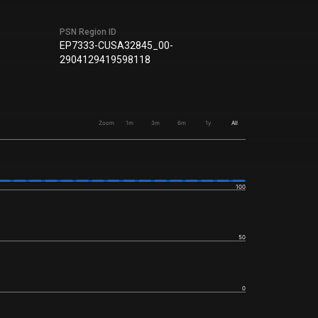
PSN Region ID
EP7333-CUSA32845_00-
2904129419598118
Zoom
1m
3m
6m
1y
All
100
50
0