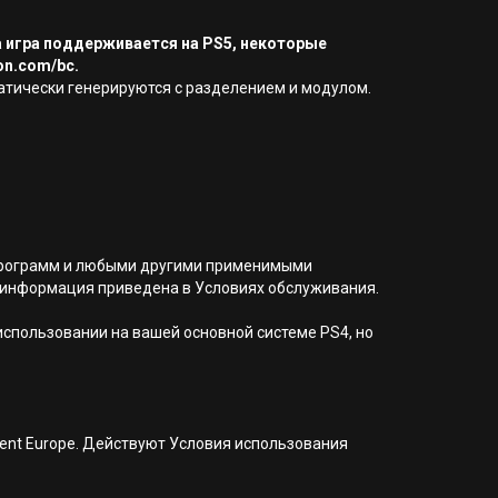
а игра поддерживается на PS5, некоторые
on.com/bc.
оматически генерируются с разделением и модулом.
я программ и любыми другими применимыми
 информация приведена в Условиях обслуживания.
 использовании на вашей основной системе PS4, но
nment Europe. Действуют Условия использования