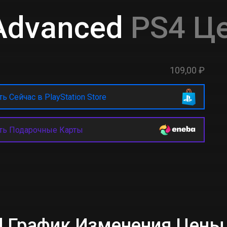
Advanced
PS4 Це
109,00 ₽
ь Сейчас в PlayStation Store
ть Подарочные Карты
ed График Изменения Цены