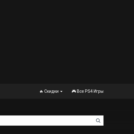
🔥 Скидки
🎮 Все PS4 Игры