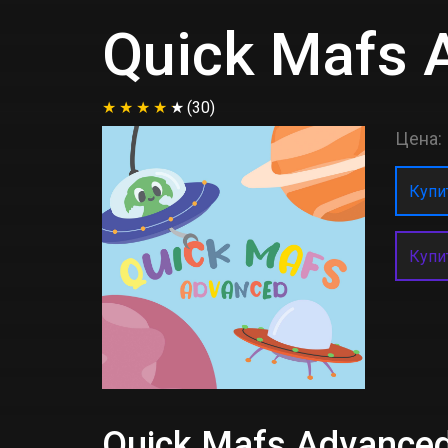
Quick Mafs 
(30)
Цена:
Купит
Купи
Quick Mafs Advanc