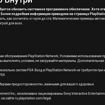
ребуется обновить системное программное обеспечение. Хотя эт
 Более подробная информация приведена на странице PlayStati
знать, как сосчитать от нуля до ста. Математические примеры авт
игрой для всех.
иями обслуживания PlayStation Network, Условиями использовани
ны выполнять условия, не загружайте материалы. Дополнительная
есколько систем PS4. Вход в PlayStation Network не требуется при
PS4.
Мерами предосторожности», важными для вашего здоровья.
nment Inc., эксклюзивно лицензированы Sony Interactive Entertai
а сайте ru.playstation.com/legal.