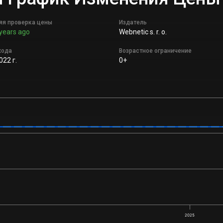
яя проверка цены
Издатель
years ago
Webnetic s. r. o.
хода
Возрастное ограничение
022 г.
0+
2025