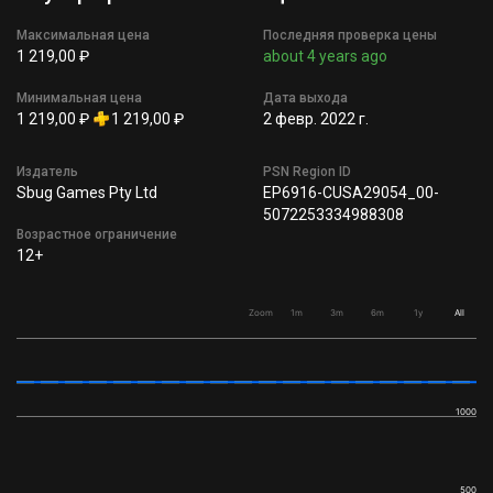
Максимальная цена
Последняя проверка цены
1 219,00 ₽
about 4 years ago
Минимальная цена
Дата выхода
1 219,00 ₽
1 219,00 ₽
2 февр. 2022 г.
Издатель
PSN Region ID
Sbug Games Pty Ltd
EP6916-CUSA29054_00-
5072253334988308
Возрастное ограничение
12+
Zoom
1m
3m
6m
1y
All
1000
500