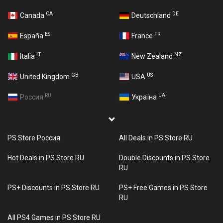
CA
DE
Canada
Deutschland
ES
FR
España
France
IT
NZ
Italia
New Zealand
GB
US
United Kingdom
USA
RU
UA
Россия
Україна
PS Store Россия
All Deals in PS Store RU
Hot Deals in PS Store RU
Double Discounts in PS Store
RU
PS+ Discounts in PS Store RU
PS+ Free Games in PS Store
RU
All PS4 Games in PS Store RU