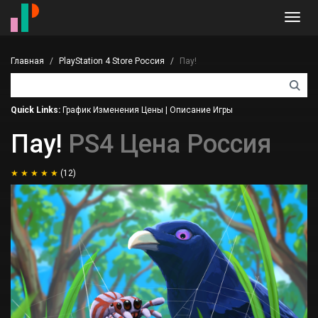
Toggl
navig
Главная
PlayStation 4 Store Россия
Пау!
Quick Links:
График Изменения Цены
|
Описание Игры
Пау!
PS4 Цена Россия
(12)