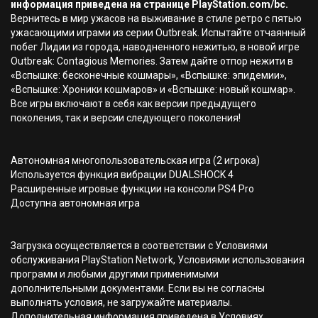
информация приведена на странице PlayStation.com/bc.
Вернитесь в мир ужасов на выживание в стиле ретро с пятью
ужасающими играми из серии Outbreak. Испытайте отчаянный
побег Лидии из города, наводненного нежитью, в новой игре
Outbreak: Contagious Memories. Затем дайте отпор нежити в
«Вспышке: бесконечные кошмары», «Вспышке: эпидемии»,
«Вспышке: Хроники кошмаров» и «Вспышке: новый кошмар».
Все игры включают в себя как версии предыдущего
поколения, так и версии следующего поколения!
Автономная многопользовательская игра (2 игрока)
Используется функция вибрации DUALSHOCK 4
Расширенные игровые функции на консоли PS4 Pro
Доступна автономная игра
Загрузка осуществляется в соответствии с Условиями
обслуживания PlayStation Network, Условиями использования
программ и любыми другими применимыми
дополнительными документами. Если вы не согласны
выполнять условия, не загружайте материалы.
Дополнительная информация приведена в Условиях