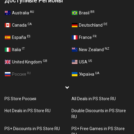
Доступные Регионы
AU
BR
Australia
Brasil
CA
DE
Canada
Deutschland
ES
FR
España
France
IT
NZ
Italia
New Zealand
GB
US
United Kingdom
USA
RU
UA
Россия
Україна
PS Store Россия
All Deals in PS Store RU
Hot Deals in PS Store RU
Double Discounts in PS Store
RU
PS+ Discounts in PS Store RU
PS+ Free Games in PS Store