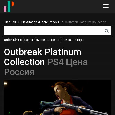
Toggl
navig
Главная
PlayStation 4 Store Россия
Outbreak Platinum Collection
Quick Links:
График Изменения Цены
|
Описание Игры
Outbreak Platinum
Collection
PS4 Цена
Россия