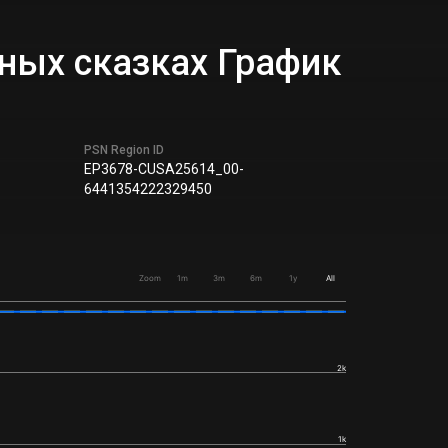
ных сказках График
PSN Region ID
EP3678-CUSA25614_00-
6441354222329450
Zoom
1m
3m
6m
1y
All
2k
1k