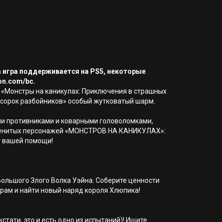
а игра поддерживается на PS5, некоторые
on.com/bc.
е «Монстры на каникулах: Приключения в страшных
и сорок разбойников» особый жутковатый шарм.
ыми противниками и коварными головоломками,
наменитых персонажей «МОНСТРОВ НА КАНИКУЛАХ»:
т вашей помощи!
Большого Злого Волка Уэйна. Соберите ценности
рам и найти новый наряд короля Хлюпика!
тати, это и есть одно из испытаний)! Ищите