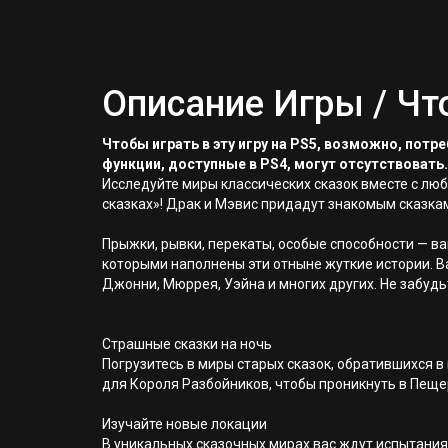
Описание Игры / Чт
Чтобы играть в эту игру на PS5, возможно, пот
функции, доступные в PS4, могут отсутствовать.
Исследуйте миры классических сказок вместе с лю
сказках»! Драк и Мэвис придадут знакомым сказка
Прыжки, рывки, перекаты, особые способности — в
которыми наполнены эти отныне жуткие истории.
Джонни, Мюррея, Уэйна и многих других. Не забуд
Страшные сказки на ночь
Погрузитесь в миры старых сказок, обратившихся в
для Короля Разбойников, чтобы проникнуть в Пеще
Изучайте новые локации
В уникальных сказочных мирах вас ждут испытания,