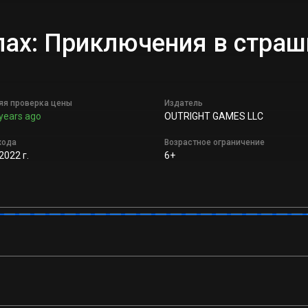
лах: Приключения в страш
яя проверка цены
Издатель
years ago
OUTRIGHT GAMES LLC
хода
Возрастное ограничение
2022 г.
6+