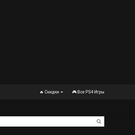
🔥 Скидки
🎮 Все PS4 Игры