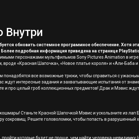
о Внутри
ребуется обновить системное программное обеспечение. Хотя эт
 Более подробная информация приведена на странице PlayStati
бимыми персонажами мультфильмов Sony Pictures Animation в игр
м, вроде «Красная Шапочка», «Новое платье короля» и «Али-Баба 
ам понадобятся все возможные трюки, чтобы справиться с ужасн
 Вас ждут интересные задания и захватывающие испытания от з
ьте и про целый гроб коллекционных предметов! Драк и Мэвис жду
 кошмары! Станьте Красной Шапочкой Мэвис и ускользните из лап 
ру сокровищ. Решите головоломки, чтобы попасть в разрушенный х
 пройти которые будет не проще, чем найти человека-невидимку (кс