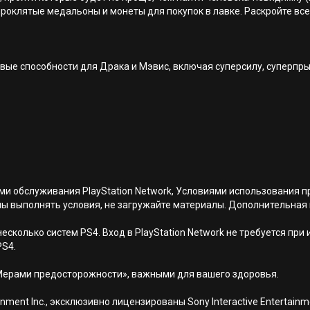
оклятые медальоны и монеты для покупок в лавке. Раскройте все 
овые способности для Драка и Мэвис, включая суперсилу, суперпр
иями обслуживания PlayStation Network, Условиями использовани
ны выполнять условия, не загружайте материалы. Дополнительная
есколько систем PS4. Вход в PlayStation Network не требуется при
PS4.
Мерами предосторожности», важными для вашего здоровья.
nment Inc., эксклюзивно лицензированы Sony Interactive Entertai