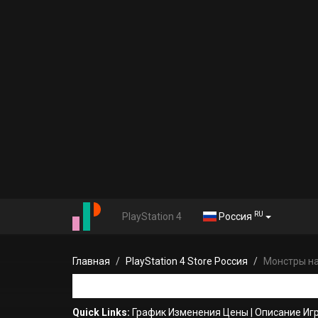
RU
PlayStation 4
Россия
Главная
PlayStation 4 Store Россия
Монстры на
Quick Links:
График Изменения Цены
|
Описание Иг