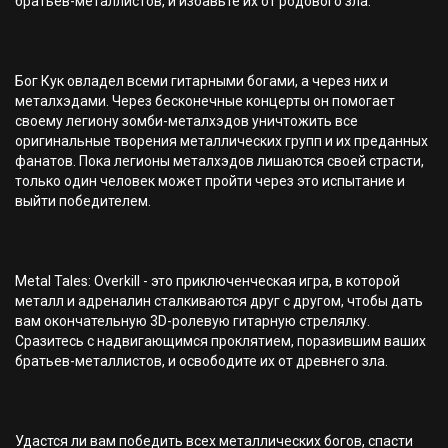
братьев-металлистов, и избавьте их от родового зла.
Бог Кук овладел всеми гитарными богами, а через них и
металхэдами. Через бесконечные концерты он помогает
своему легиону зомби-металхэдов уничтожить все
оригинальные творения металлических групп и их преданных
фанатов. Пока легионы металхэдов лишаются своей страсти,
только один человек может пройти через это испытание и
выйти победителем.
Metal Tales: Overkill - это приключенческая игра, в которой
металл и адреналин сталкиваются друг с другом, чтобы дать
вам окончательную 3D-ролевую гитарную стрелялку.
Сразитесь с надвигающимся проклятием, поразившим ваших
братьев-металлистов, и освободите их от древнего зла.
Удастся ли вам победить всех металлических богов, спасти