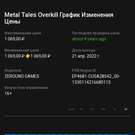
Metal Tales Overkill График Изменения
Цены
Максимальная цена
Последняя проверка цены
1 069,00 ₽
about 4 years ago
Минимальная цена
Дата выхода
1 069,00 ₽
1 069,00 ₽
21 апр. 2022 г.
Издатель
PSN Region ID
ZEROUNO GAMES
EP4681-CUSA28542_00-
1330114216680113
Возрастное ограничение
16+
Zoom
1m
3m
6m
1y
All