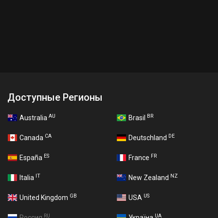
Доступные Регионы
AU
BR
Australia
Brasil
CA
DE
Canada
Deutschland
ES
FR
España
France
IT
NZ
Italia
New Zealand
GB
US
United Kingdom
USA
RU
UA
Россия
Україна