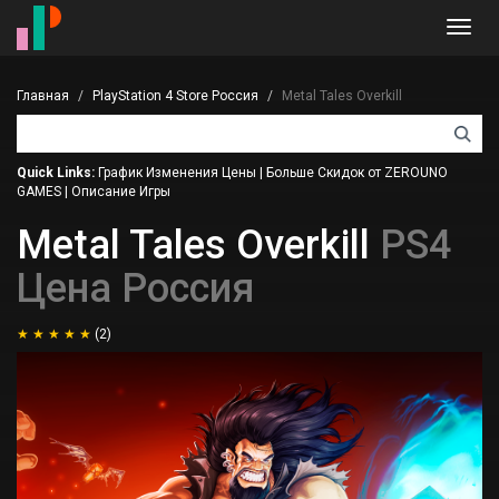
Toggl
navig
Главная
PlayStation 4 Store Россия
Metal Tales Overkill
Quick Links:
График Изменения Цены
|
Больше Скидок от ZEROUNO
GAMES
|
Описание Игры
Metal Tales Overkill
PS4
Цена Россия
(2)