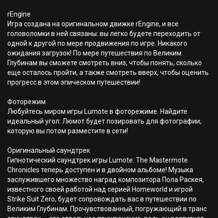
rEngine
Игра создана на оригинальном движке rEngine, и все
головоломки в ней связаны: вы легко будете переходить от
одной к другой по мере продвижения по игре. Никакого
ожидания загрузок! По мере путешествия по Великим
Глубинам вы сможете смотреть вниз, чтобы понять, сколько
еще осталось пройти, а также смотреть вверх, чтобы оценить
прогресс в этом эпическом путешествии!
Фоторежим
Любуйтесь миром игры Lumote в фоторежиме. Найдите
идеальный угол: Люмот будет позировать для фотографии,
которую вы потом разместите в сети!
Оригинальный саундтрек
Гипнотический саундтрек игры Lumote: The Mastermote
Chronicles теперь доступен и в двойном альбоме! Музыка
заслужившего множество наград композитора Пола Раскея,
известного своей работой над серией Homeworld и игрой
Strike Suit Zero, будет сопровождать вас в путешествии по
Великим Глубинам. Прочувствованный, погружающий в транс