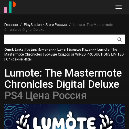
Toggl
navig
Главная
PlayStation 4 Store Россия
Lumote: The Mastermote
Chronicles Digital Deluxe
Quick Links:
График Изменения Цены
|
Больше Изданий Lumote: The
Mastermote Chronicles
|
Больше Скидок от WIRED PRODUCTIONS LIMITED
|
Описание Игры
Lumote: The Mastermote
Chronicles Digital Deluxe
PS4 Цена Россия