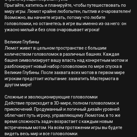
Прыгайте, катитесь и планируйте, чтобы путешествовать по
миру игры. Люмот крайне любопытен, пытлив и очарователен!
Возможно, вы начнете играть, потому что любите
головоломки, но останетесь в игре вы именно из-за него: он
ужасно милый и без слов очаровывает игрока!
Великие Глубины
Люмот живет в цельном пространстве с большим
количеством головоломок в различных башнях. Каждая
башня символизирует вашу власть над конкретным мотом и
разблокирует новый набор головоломок по мере спуска в
Великие Глубины. После захвата всех мотов в первом мире
игрокам предстоит испытание: захватить Мастермота в
другом мире!
Сложные и эволюционирующие головоломки
Действие происходит в 3D-мире, полном головоломок и
приключений. Продуманный и логичный дизайн уровней
облегчает путь игроку, управляющему Люмотом; в то же
время сложность задач возрастает с каждым новым
встреченным мотом. На всём протяжении игры вы будете
видеть весь мир и все головоломки.