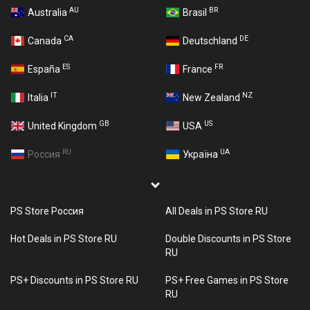
AU
BR
Australia
Brasil
CA
DE
Canada
Deutschland
ES
FR
España
France
IT
NZ
Italia
New Zealand
GB
US
United Kingdom
USA
RU
UA
Россия
Україна
PS Store Россия
All Deals in PS Store RU
Hot Deals in PS Store RU
Double Discounts in PS Store
RU
PS+ Discounts in PS Store RU
PS+ Free Games in PS Store
RU