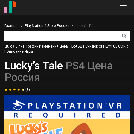
Toggl
navig
Главная
PlayStation 4 Store Россия
Lucky’s Tale
Quick Links:
График Изменения Цены
|
Больше Скидок от PLAYFUL CORP.
|
Описание Игры
Lucky’s Tale
PS4 Цена
Россия
(8)