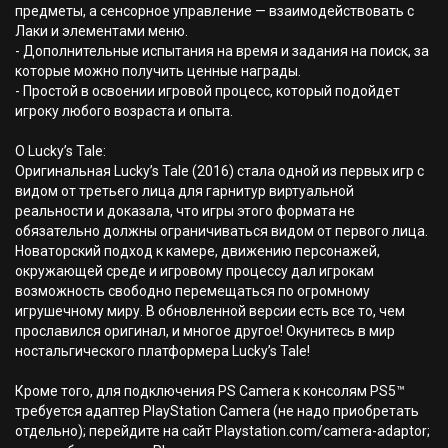
предметы, а сенсорное управление — взаимодействовать с
Лаки и элементами меню.
- Дополнительные испытания на время и задания на поиск, за
которые можно получить ценные награды.
- Простой в освоении игровой процесс, который подойдет
игроку любого возраста и опыта.
О Lucky’s Tale:
Оригинальная Lucky’s Tale (2016) стала одной из первых игр с
видом от третьего лица для гарнитур виртуальной
реальности и доказала, что игры этого формата не
обязательно должны ограничиваться видом от первого лица.
Новаторский подход к камере, движению персонажей,
окружающей среде и игровому процессу дал игрокам
возможность свободно перемещаться по огромному
игрушечному миру. В обновленной версии есть все то, чем
прославился оригинал, и многое другое! Окунитесь в мир
ностальгического платформера Lucky’s Tale!
Кроме того, для подключения PS Camera к консолям PS5™
требуется адаптер PlayStation Camera (не надо приобретать
отдельно); перейдите на сайт Playstation.com/camera-adaptor;