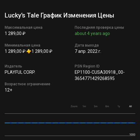
Lucky’s Tale График Изменения Цены
Максимальная цена
Последняя проверка цены
1 289,00 ₽
about 4 years ago
Минимальная цена
Дата выхода
1 289,00 ₽
1 289,00 ₽
7 апр. 2022 г.
Издатель
PSN Region ID
PLAYFUL CORP.
EP1100-CUSA30918_00-
3654771429268595
Возрастное ограничение
12+
Zoom
1m
3m
6m
1y
All
1000