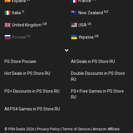
España
France
IT
NZ
Italia
New Zealand
GB
US
United Kingdom
USA
RU
UA
Россия
Україна
PS Store Россия
All Deals in PS Store RU
Hot Deals in PS Store RU
Double Discounts in PS Store
RU
PS+ Discounts in PS Store RU
PS+ Free Games in PS Store
RU
All PS4 Games in PS Store RU
©
PSN Deals 2026
|
Privacy Policy
|
Terms of Service
|
Amazon Affiliate