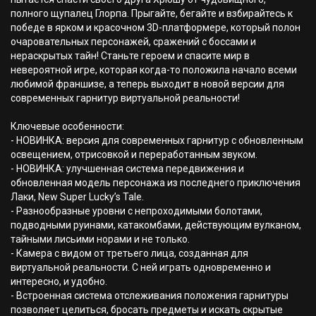
полного щупалец Глорпа. Прыгайте, бегайте и взбирайтесь к
победе в ярком и красочном 3D-платформере, который полон
очаровательных персонажей, сражений с боссами и
нераскрытых тайн! Станьте героем и спасите мир в
невероятной игре, которая когда-то положила начало всеми
любимой франшизе, а теперь выходит в новой версии для
современных гарнитур виртуальной реальности!
Ключевые особенности:
- НОВИНКА: версия для современных гарнитур с обновленным
освещением, отрисовкой и переработанным звуком.
- НОВИНКА: улучшенная система передвижения и
обновленная модель персонажа из последнего приключения
Лаки, New Super Lucky’s Tale.
- Разнообразные уровни с непроходимыми болотами,
подводными руинами, катакомбами, действующим вулканом,
тайными лисьими норами и не только.
- Камера с видом от третьего лица, созданная для
виртуальной реальности. С ней играть одновременно и
интересно, и удобно.
- Встроенная система отслеживания положения гарнитуры
позволяет целиться, бросать предметы и искать скрытые