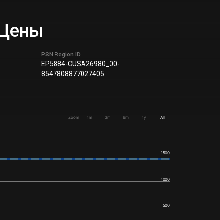
 Цены
PSN Region ID
EP5884-CUSA26980_00-
8547808877027405
Zoom
1m
3m
6m
1y
All
1500
1000
500