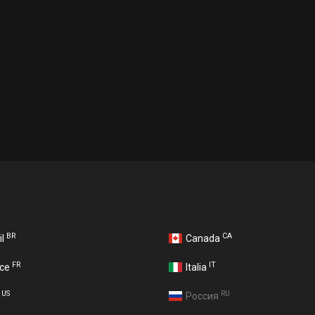
BR
CA
il
Canada
FR
IT
nce
Italia
US
RU
A
Россия