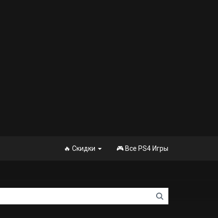
🔥 Скидки
🎮 Все PS4 Игры