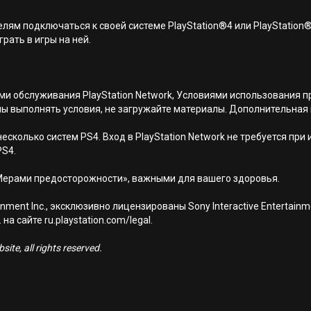
лям подключаться к своей системе PlayStation®4 или PlayStation
грать в игры на ней.
иями обслуживания PlayStation Network, Условиями использовани
ны выполнять условия, не загружайте материалы. Дополнительная
есколько систем PS4. Вход в PlayStation Network не требуется при
PS4.
Мерами предосторожности», важными для вашего здоровья.
nment Inc., эксклюзивно лицензированы Sony Interactive Entertai
а сайте ru.playstation.com/legal.
ite, all rights reserved.