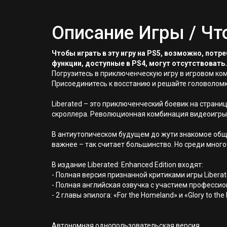
Описание Игры / Чт
Чтобы играть в эту игру на PS5, возможно, пот
функции, доступные в PS4, могут отсутствовать.
Погрузитесь в приключенческую игру в игровом ко
Присоединитесь к восстанию и решайте головоломк
Liberated – это приключенческий боевик на страни
скроллера. Революционная комбинация видеоигры 
В антиутопическом будущем до жути знакомое обще
важнее – так считает большинство. Но среди мног
В издание Liberated: Enhanced Edition входят:
- Полная версия признанной критиками игры Liber
- Полная английская озвучка с участием професси
- 2 главы эпилога: «For the Homeland» и «Glory to the
Автономная однопользовательская версия