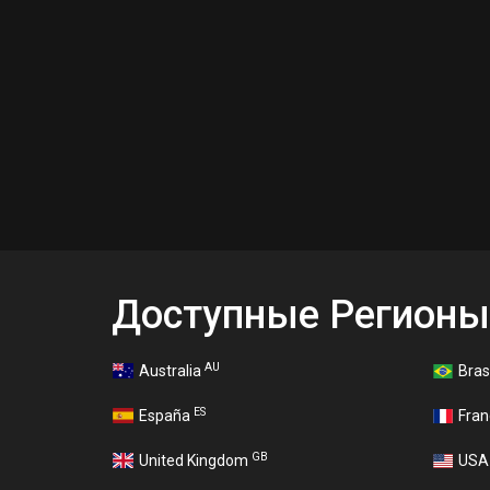
Доступные Регионы
AU
Australia
Bras
ES
España
Fra
GB
United Kingdom
US