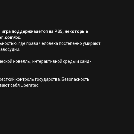
а игра поддерживается на PS5, некоторые
on.com/bc.
ьностью, где права человека постепенно умирают.
равосудии.
ческой новеллы, интерактивной среды и сайд-
жесткий контроль государства. Безопасность
ают себя Liberated.