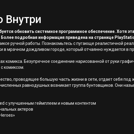
о Внутри
ребуется обновить системное программное обеспечение. Хотя эт
 Более подробная информация приведена на странице PlayStati
миксе ручной работы. Познакомьтесь с пугающе реалистичной реал
и в мрачном дождливом городе, который отчаянно нуждается в п
цах комикса. Безупречное соединение нарисованной от руки графи
с комиксом.
ство, проводящее большую часть жизни в сети, отдает себя под 
очисленных равнодушных возникает группа бунтовщиков. Они назыв
ated с улучшенным геймплеем и новым контентом
ональных актеров
 Heroes»