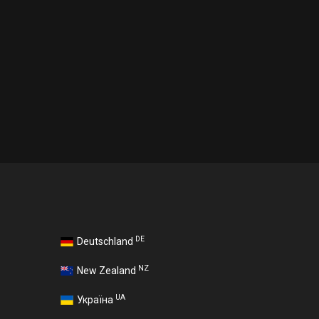
DE
Deutschland
NZ
New Zealand
UA
Україна