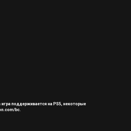
а игра поддерживается на PS5, некоторые
on.com/bc.