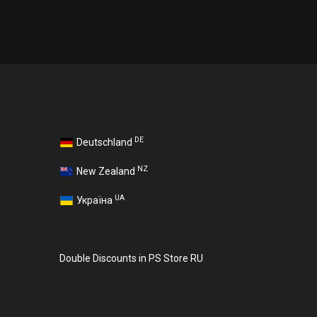
DE
Deutschland
NZ
New Zealand
UA
Україна
Double Discounts in PS Store RU