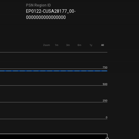
PSN Region ID
EP0122-CUSA28177_00-
0000000000000000
Zoom
1m
3m
6m
1y
All
750
500
250
0