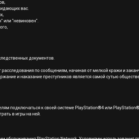
ов,
жидающих вас.
х,
" или "невиновен".
ого,
 следственных документов.
 расследования по сообщениям, начиная от мелкой кражи и зака
держание и наказание преступников является самой сутью обществ
лям подключаться к своей системе PlayStation®4 или PlayStation
грать в игры на ней.
иями обслуживания PlayStation Network, Условиями использовани