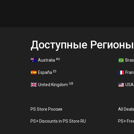
Доступные Регионы
AU
Australia
Bras
ES
España
Fra
GB
United Kingdom
US
PS Store Россия
All Deal
PS+ Discounts in PS Store RU
PS+ Fre