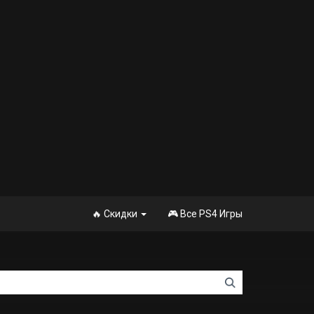
🔥 Скидки
🎮 Все PS4 Игры