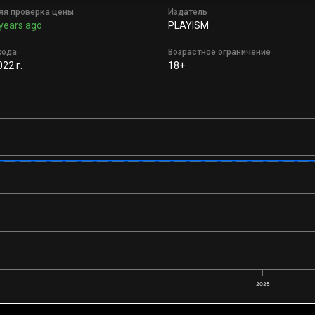
яя проверка цены
Издатель
years ago
PLAYISM
хода
Возрастное ограничение
022 г.
18+
2025