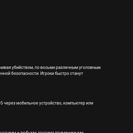
нчивая убийством, по восьми различным уголовным
енной безопасности. Игроки быстро станут
®5 через мобильное устройство, компьютер или
я программ и любыми другими применимыми