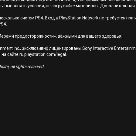
ны выполнять условия, не загружайте материалы. Дополнительная
есколько систем PS4. Вход в PlayStation Network не требуется при
PS4.
Мерами предосторожности», важными для вашего здоровья.
nment Inc., эксклюзивно лицензированы Sony Interactive Entertai
а сайте ru.playstation.com/legal.
ite, all rights reserved.