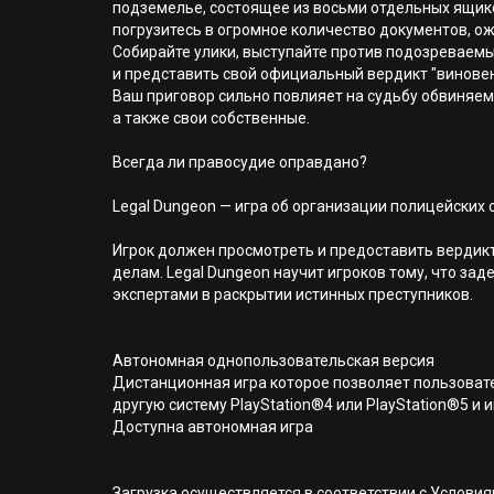
подземелье, состоящее из восьми отдельных ящик
погрузитесь в огромное количество документов, о
Собирайте улики, выступайте против подозреваемы
и представить свой официальный вердикт "виновен
Ваш приговор сильно повлияет на судьбу обвиняем
а также свои собственные.
Всегда ли правосудие оправдано?
Legal Dungeon — игра об организации полицейских
Игрок должен просмотреть и предоставить вердикт
делам. Legal Dungeon научит игроков тому, что за
экспертами в раскрытии истинных преступников.
Автономная однопользовательская версия
Дистанционная игра которое позволяет пользовате
другую систему PlayStation®4 или PlayStation®5 и и
Доступна автономная игра
Загрузка осуществляется в соответствии с Услов