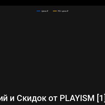
2025
2025
Цена ₽
PS+ цена ₽
 и Скидок от PLAYISM [1