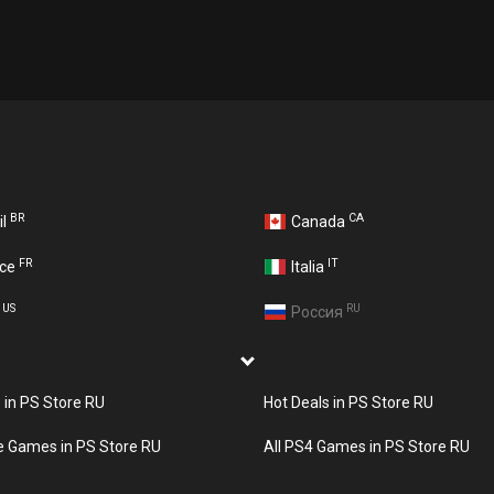
BR
CA
il
Canada
FR
IT
nce
Italia
US
RU
A
Россия
s in PS Store RU
Hot Deals in PS Store RU
e Games in PS Store RU
All PS4 Games in PS Store RU