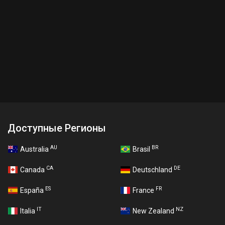
Доступные Регионы
AU
BR
Australia
Brasil
CA
DE
Canada
Deutschland
ES
FR
España
France
IT
NZ
Italia
New Zealand