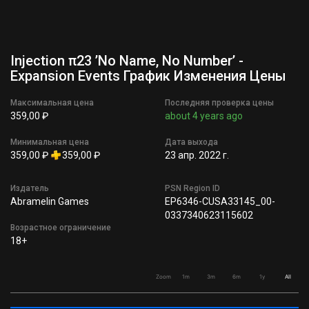
Injection π23 ’No Name, No Number’ -
Expansion Events График Изменения Цены
Максимальная цена
Последняя проверка цены
359,00 ₽
about 4 years ago
Минимальная цена
Дата выхода
359,00 ₽
359,00 ₽
23 апр. 2022 г.
Издатель
PSN Region ID
Abramelin Games
EP6346-CUSA33145_00-
0337340623115602
Возрастное ограничение
18+
Zoom
1m
3m
6m
1y
All