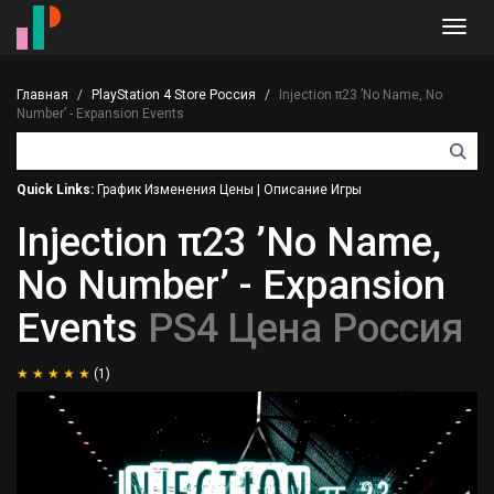
Toggl
navig
Главная
PlayStation 4 Store Россия
Injection π23 ’No Name, No
Number’ - Expansion Events
Quick Links:
График Изменения Цены
|
Описание Игры
Injection π23 ’No Name,
No Number’ - Expansion
Events
PS4 Цена Россия
(1)