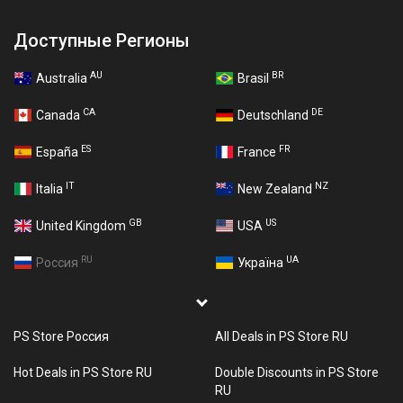
Доступные Регионы
AU
BR
Australia
Brasil
CA
DE
Canada
Deutschland
ES
FR
España
France
IT
NZ
Italia
New Zealand
GB
US
United Kingdom
USA
RU
UA
Россия
Україна
PS Store Россия
All Deals in PS Store RU
Hot Deals in PS Store RU
Double Discounts in PS Store
RU