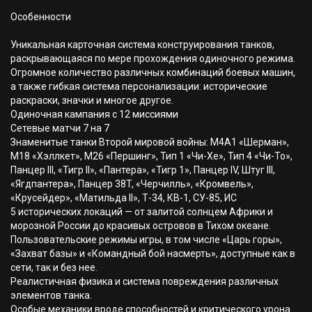
Особенности
Уникальная карточная система конструирования танков,
раскрывающаяся по мере прохождения одиночного режима.
Огромное количество различных комбинаций боевых машин,
а также гибкая система персонализации: исторические
раскраски, значки и многое другое.
Одиночная кампания с 12 миссиями
Сетевые матчи 7 на 7
Знаменитые танки Второй мировой войны: M4A1 «Шерман»,
M18 «Хэллкет», M26 «Першинг», Тип 1 «Чи-Хе», Тип 4 «Чи-То»,
Панцер III, «Тигр II», «Пантера», «Тигр 1», Панцер IV, Штуг III,
«Ягдпантера», Панцер 38T, «Черчилль», «Кромвель»,
«Крусейдер», «Матильда II», Т-34, КВ-1, СУ-85, ИС
5 исторических локаций — от залитой солнцем Африки и
морозной России до красивых островов в Тихом океане.
Пользовательские режимы игры, в том числе «Царь горы»,
«Захват базы» и «Командный бой насмерть», доступные как в
сети, так и без нее.
Реалистичная физика и система повреждения различных
элементов танка.
Особые механики вроде способностей и критического урона.