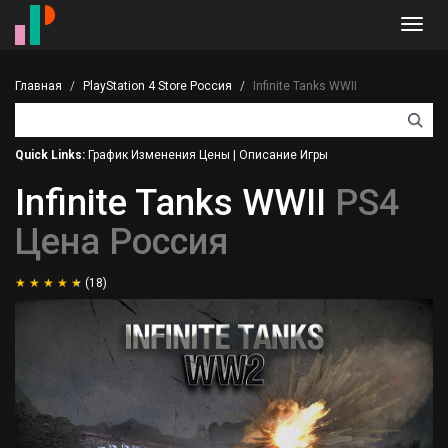
Toggl
navig
Главная
PlayStation 4 Store Россия
Infinite Tanks WWII
Quick Links:
График Изменения Цены
|
Описание Игры
Infinite Tanks WWII
PS4
Цена Россия
(18)