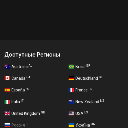
Доступные Регионы
AU
BR
Australia
Brasil
CA
DE
Canada
Deutschland
ES
FR
España
France
IT
NZ
Italia
New Zealand
GB
US
United Kingdom
USA
RU
UA
Россия
Україна