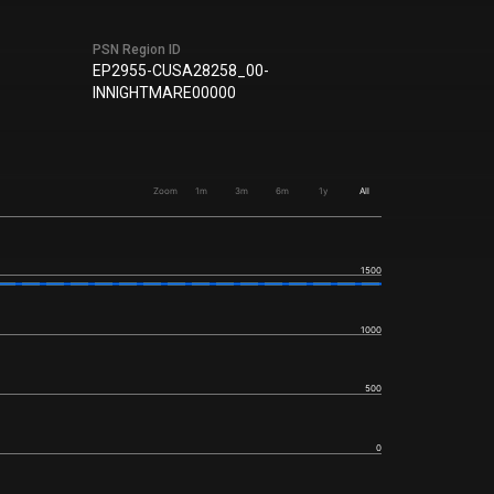
PSN Region ID
EP2955-CUSA28258_00-
INNIGHTMARE00000
Zoom
1m
3m
6m
1y
All
1500
1000
500
0