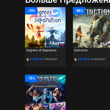
-70%
-85%
PS4
PS4
Degrees of Separation
Extinction
419,00 ₽
1 399,00 ₽
322,00 ₽
2 149,00 ₽
-75%