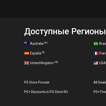
Доступные Регионы
AU
Australia
Bras
ES
España
Fra
GB
United Kingdom
US
PS Store Россия
All Deal
PS+ Discounts in PS Store RU
PS+ Fre