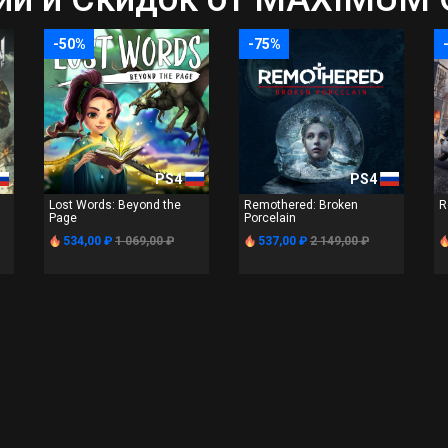
-50%
-75%
PS4
PS4
Lost Words: Beyond the
Remothered: Broken
R
Page
Porcelain
534,00 ₽
1 069,00 ₽
537,00 ₽
2 149,00 ₽