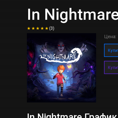
In Nightmar
(3)
Цена:
Купит
Купи
In Nightmare Графи