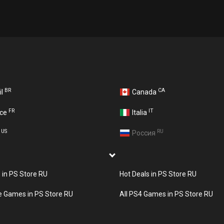
BR
CA
il
Canada
FR
IT
nce
Italia
US
RU
A
Россия
s in PS Store RU
Hot Deals in PS Store RU
e Games in PS Store RU
All PS4 Games in PS Store RU