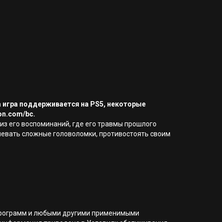
а игра поддерживается на PS5, некоторые
on.com/bc.
из его воспоминаний, где его травмы прошлого
левать сложные головоломки, противостоять своим
я программ и любыми другими применимыми