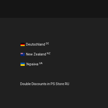
DE
Deutschland
NZ
New Zealand
UA
Україна
Double Discounts in PS Store RU