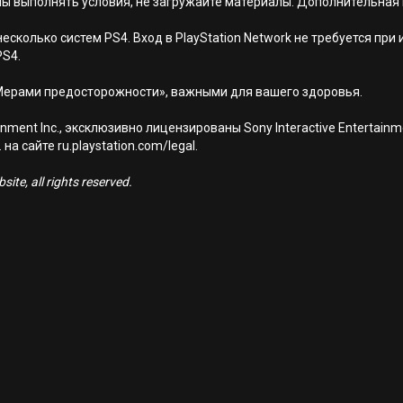
ны выполнять условия, не загружайте материалы. Дополнительная
есколько систем PS4. Вход в PlayStation Network не требуется при
PS4.
Мерами предосторожности», важными для вашего здоровья.
nment Inc., эксклюзивно лицензированы Sony Interactive Entertai
а сайте ru.playstation.com/legal.
ite, all rights reserved.