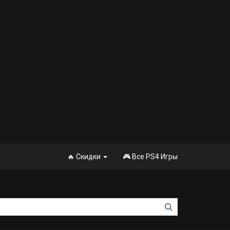
🔥 Скидки
🎮 Все PS4 Игры