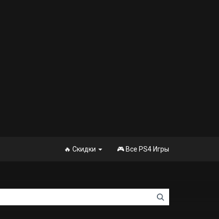
🔥 Скидки
🎮 Все PS4 Игры