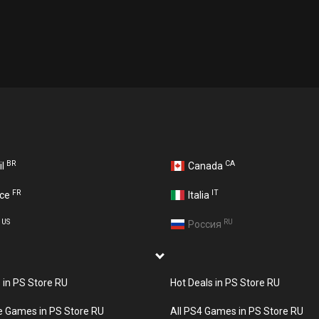
BR
CA
il
Canada
FR
IT
nce
Italia
US
RU
A
Россия
s in PS Store RU
Hot Deals in PS Store RU
e Games in PS Store RU
All PS4 Games in PS Store RU