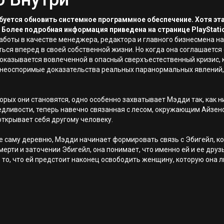
ребуется обновить системное программное обеспечение. Хотя эт
 Более подробная информация приведена на странице PlayStati
работы в качестве менеджера, редактора и главного бизнесмена 
ться вперед в своей собственной жизни. Но когда она соглашается
казывается вовлеченной в опасный сверхъестественный кризис, к
еоспоримые доказательства реальных паранормальных явлений, и 
торых они становятся, одно особенно захватывает Мэдди так, как
дливости, теперь навечно связанная с лесом, окружающим Айзенф
открывает себя другому человеку.
 саму деревню, Мэдди начинает формировать связь с Эбигейл, кот
мерти и заточении Эбигейл, она понимает, что именно ей и ее дру
о, что ей предстоит наконец освободить женщину, которую она л