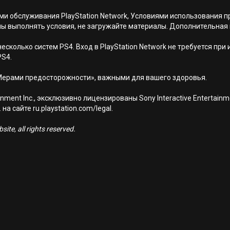
иями обслуживания PlayStation Network, Условиями использовани
ны выполнять условия, не загружайте материалы. Дополнительная
есколько систем PS4. Вход в PlayStation Network не требуется при
PS4.
Мерами предосторожности», важными для вашего здоровья.
nment Inc., эксклюзивно лицензированы Sony Interactive Entertai
а сайте ru.playstation.com/legal.
ite, all rights reserved.