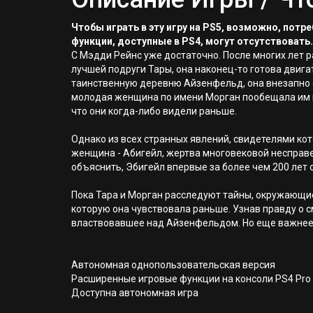
Чтобы играть в эту игру на PS5, возможно, пот
функции, доступные в PS4, могут отсутствовать.
С Мэдди Рейнс уже достаточно. После многих лет 
лучшей подруги Тары, она наконец-то готова двига
таинственную деревню Айзенфельд, она внезапно о
молодая женщина по имени Морган пообещала им н
что они когда-либо видели раньше.
Однако из всех странных явлений, свидетелями ко
женщина - Абигейл, жертва многовековой несправе
объяснить, Эбигейл впервые за более чем 200 лет 
Пока Тара и Морган расследуют тайны, окружающие
которую она чувствовала раньше. Узнав правду о с
властвовавшее над Айзенфельдом. Но еще важнее т
Автономная однопользовательская версия
Расширенные игровые функции на консоли PS4 Pro
Доступна автономная игра