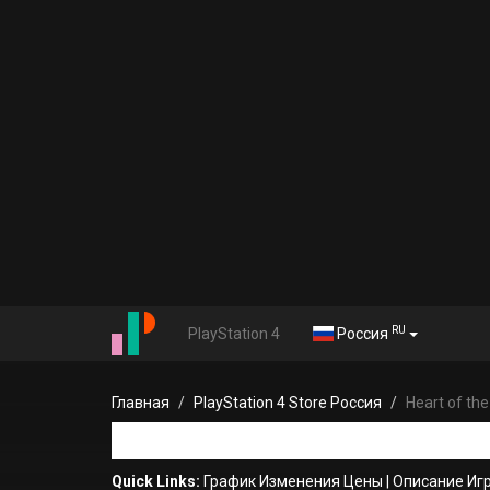
RU
PlayStation 4
Россия
Главная
PlayStation 4 Store Россия
Heart of th
Quick Links:
График Изменения Цены
|
Описание Иг