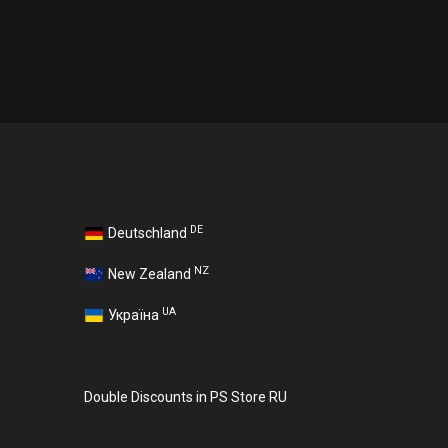
DE
Deutschland
NZ
New Zealand
UA
Україна
Double Discounts in PS Store RU