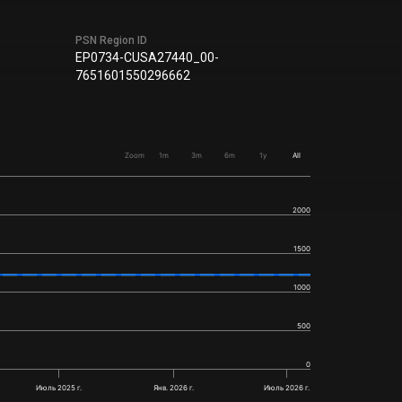
PSN Region ID
EP0734-CUSA27440_00-
7651601550296662
Zoom
1m
3m
6m
1y
All
2000
1500
1000
500
0
Июль 2025 г.
Янв. 2026 г.
Июль 2026 г.