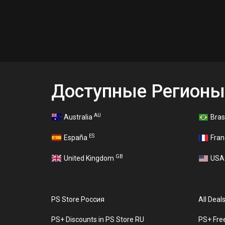
Доступные Регионы
AU
Australia
Bras
ES
España
Fra
GB
United Kingdom
US
PS Store Россия
All Deal
PS+ Discounts in PS Store RU
PS+ Fre