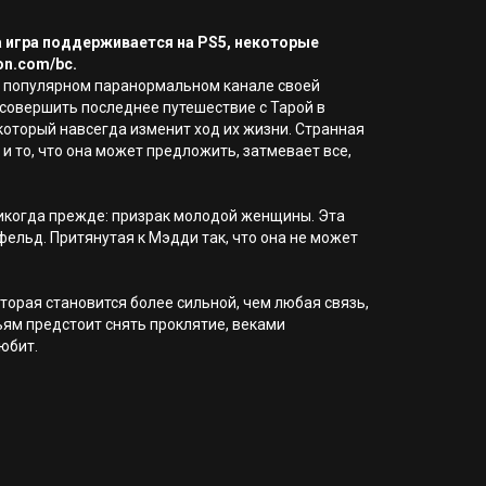
а игра поддерживается на PS5, некоторые
on.com/bc.
на популярном паранормальном канале своей
 совершить последнее путешествие с Тарой в
оторый навсегда изменит ход их жизни. Странная
то, что она может предложить, затмевает все,
 никогда прежде: призрак молодой женщины. Эта
ельд. Притянутая к Мэдди так, что она не может
орая становится более сильной, чем любая связь,
зьям предстоит снять проклятие, веками
юбит.