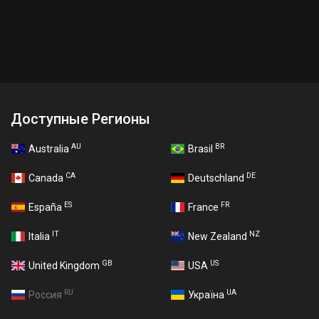
Доступные Регионы
AU
BR
Australia
Brasil
CA
DE
Canada
Deutschland
ES
FR
España
France
IT
NZ
Italia
New Zealand
GB
US
United Kingdom
USA
RU
UA
Россия
Україна