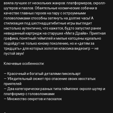
взяла лучшее от нескольких жанров: платформеров, скролл-
шутеров и пазлов. Обаятельные космические собачки в
качестве главных героев на пару с остроумными
головоломками способны затянуть на долгие часы! А
стилизация под шестнадцатибитные игры выглядит
настолько аутентично, что кажется, будто запустил ранее
невиданный картридж на старушке «Мега Драйв». Приятная
графика, понятный геймплей и милые катсцены идеально
подойдут не только юному поколению, но и «детям за
тридцать» для которых золотая классика видеоигр — не
пустой звук!
Ключевые особенности:
— Красочный и богатый деталями пиксельарт
— Убедительный сюжет про спасение своих хвостатых
приятелей
— Два категорически разных типа геймплея: скролл-шутер и
платформер с головоломками
— Множество секретов и пасхалок