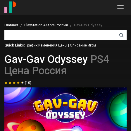
Toggl
navig
Главная
PlayStation 4 Store Россия
Gav-Gav Odyssey
Quick Links:
График Изменения Цены
|
Описание Игры
Gav-Gav Odyssey
PS4
Цена Россия
(10)