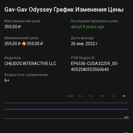
Gav-Gav Odyssey График Изменения Цены
Максимальная цена
Последняя проверка цены
359,00 ₽
about 4 years ago
Минимальная цена
Дата выхода
359,00 ₽
359,00 ₽
26 янв. 2022 г.
Издатель
PSN Region ID
CHILIDOG INTERACTIVE LLC
EP6536-CUSA32259_00-
4052580553560640
Возрастное ограничение
6+
Zoom
1m
3m
6m
1y
All
300