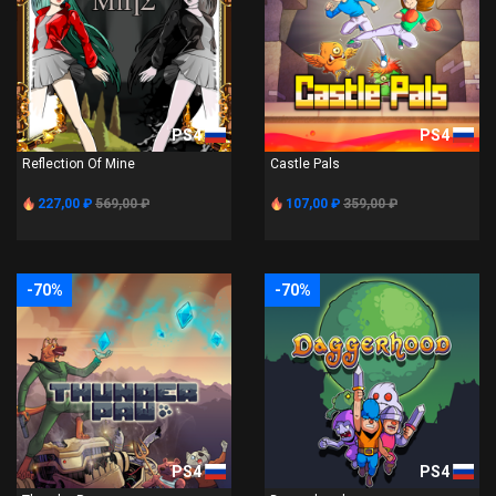
PS4
PS4
Reflection Of Mine
Castle Pals
227,00 ₽
569,00 ₽
107,00 ₽
359,00 ₽
-70%
-70%
PS4
PS4