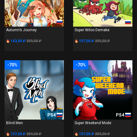
PS4
PS4
Autumn’s Journey
Super Wiloo Demake
143,00 ₽
359,00 ₽
107,00 ₽
359,00 ₽
-70%
-70%
PS4
PS4
Blind Men
Super Weekend Mode
107,00 ₽
359,00 ₽
107,00 ₽
359,00 ₽