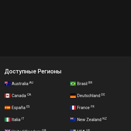
Доступные Регионы
AU
BR
Australia
Brasil
CA
DE
Canada
Deutschland
ES
FR
España
France
IT
NZ
Italia
New Zealand
GB
US