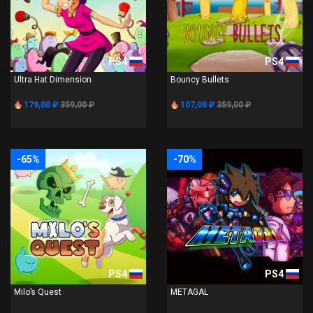
PS4
PS4
Ultra Hat Dimension
Bouncy Bullets
179,00 ₽
359,00 ₽
107,00 ₽
359,00 ₽
-65%
-70%
PS4
PS4
Milo’s Quest
METAGAL