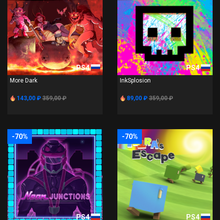
PS4
PS4
More Dark
InkSplosion
143,00 ₽
359,00 ₽
89,00 ₽
359,00 ₽
-70%
-70%
PS4
PS4