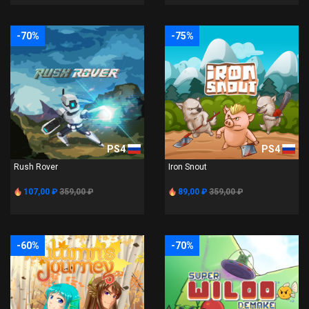
-70%
-75%
PS4
PS4
Rush Rover
Iron Snout
107,00 ₽
359,00 ₽
89,00 ₽
359,00 ₽
-60%
-70%