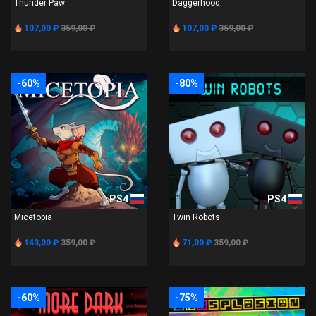
Thunder Paw
Daggerhood
107,00 ₽
359,00 ₽
107,00 ₽
359,00 ₽
-60%
-80%
PS4
PS4
Micetopia
Twin Robots
143,00 ₽
359,00 ₽
71,00 ₽
359,00 ₽
-60%
-75%