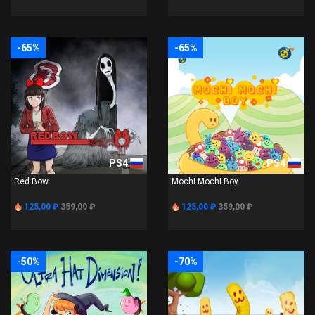
-65%
-65%
PS4
PS4
Red Bow
Mochi Mochi Boy
125,00 ₽
359,00 ₽
125,00 ₽
359,00 ₽
-50%
-70%