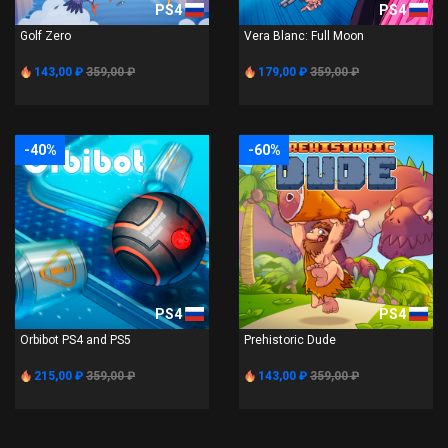
PS4
PS4
Golf Zero
Vera Blanc: Full Moon
143,00 ₽
359,00 ₽
179,00 ₽
359,00 ₽
-40%
-60%
PS4
PS4
Orbibot PS4 and PS5
Prehistoric Dude
215,00 ₽
359,00 ₽
143,00 ₽
359,00 ₽