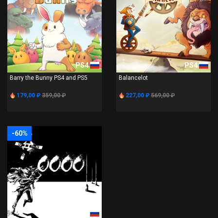
PS4
PS4
Barry the Bunny PS4 and PS5
Balancelot
179,00 ₽
359,00 ₽
227,00 ₽
569,00 ₽
-60%
PS4