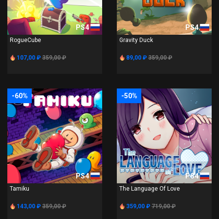
PS4
PS4
RogueCube
Gravity Duck
107,00 ₽
359,00 ₽
89,00 ₽
359,00 ₽
-60%
-50%
PS4
PS4
Tamiku
The Language Of Love
143,00 ₽
359,00 ₽
359,00 ₽
719,00 ₽