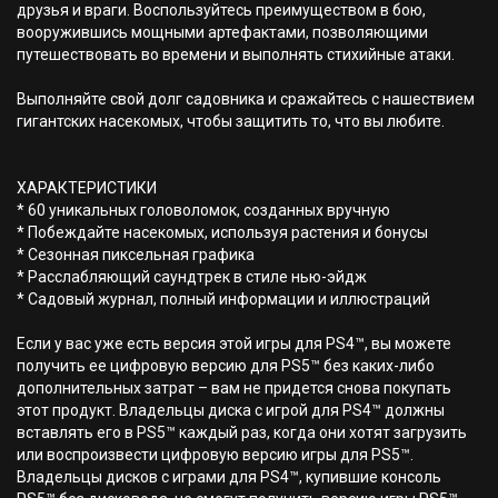
друзья и враги. Воспользуйтесь преимуществом в бою,
вооружившись мощными артефактами, позволяющими
путешествовать во времени и выполнять стихийные атаки.
Выполняйте свой долг садовника и сражайтесь с нашествием
гигантских насекомых, чтобы защитить то, что вы любите.
ХАРАКТЕРИСТИКИ
* 60 уникальных головоломок, созданных вручную
* Побеждайте насекомых, используя растения и бонусы
* Сезонная пиксельная графика
* Расслабляющий саундтрек в стиле нью-эйдж
* Садовый журнал, полный информации и иллюстраций
Если у вас уже есть версия этой игры для PS4™, вы можете
получить ее цифровую версию для PS5™ без каких-либо
дополнительных затрат – вам не придется снова покупать
этот продукт. Владельцы диска с игрой для PS4™ должны
вставлять его в PS5™ каждый раз, когда они хотят загрузить
или воспроизвести цифровую версию игры для PS5™.
Владельцы дисков с играми для PS4™, купившие консоль