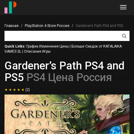
Toggl
navig
Главная
PlayStation 4 Store Россия
Gardener’s Path PS4 and PS5
Quick Links:
График Изменения Цены
|
Больше Скидок от RATALAIKA
GAMES SL
|
Описание Игры
Gardener’s Path PS4 and
PS5
PS4 Цена Россия
(2)