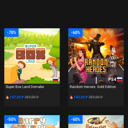
-70%
-60%
PS4
PS4
Super Box Land Demake
Random Heroes: Gold Edition
107,00 ₽
359,00 ₽
143,00 ₽
359,00 ₽
-50%
-60%