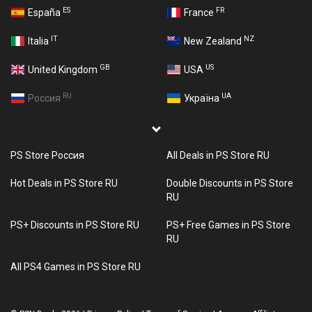
ES
FR
España
France
IT
NZ
Italia
New Zealand
GB
US
United Kingdom
USA
RU
UA
Россия
Україна
PS Store Россия
All Deals in PS Store RU
Hot Deals in PS Store RU
Double Discounts in PS Store
RU
PS+ Discounts in PS Store RU
PS+ Free Games in PS Store
RU
All PS4 Games in PS Store RU