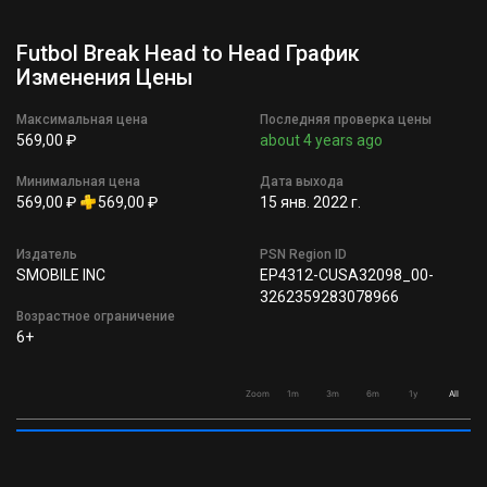
Futbol Break Head to Head График
Изменения Цены
Максимальная цена
Последняя проверка цены
569,00 ₽
about 4 years ago
Минимальная цена
Дата выхода
569,00 ₽
569,00 ₽
15 янв. 2022 г.
Издатель
PSN Region ID
SMOBILE INC
EP4312-CUSA32098_00-
3262359283078966
Возрастное ограничение
6+
Zoom
1m
3m
6m
1y
All