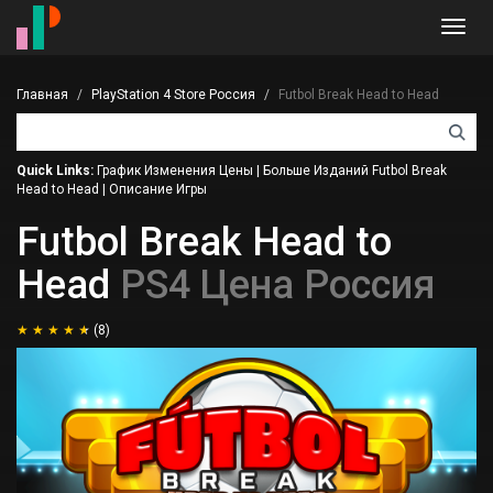
Toggl
navig
Главная
PlayStation 4 Store Россия
Futbol Break Head to Head
Quick Links:
График Изменения Цены
|
Больше Изданий Futbol Break
Head to Head
|
Описание Игры
Futbol Break Head to
Head
PS4 Цена Россия
(8)