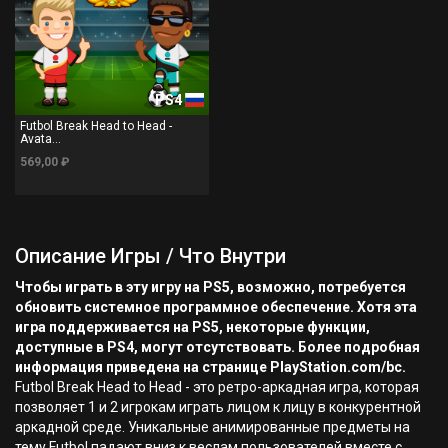
PS4
Futbol Break Head to Head -
Avata...
569,00 ₽
Описание Игры / Что Внутри
Чтобы играть в эту игру на PS5, возможно, потребуется
обновить системное программное обеспечение. Хотя эта
игра поддерживается на PS5, некоторые функции,
доступные в PS4, могут отсутствовать. Более подробная
информация приведена на странице PlayStation.com/bc.
Futbol Break Head to Head - это ретро-аркадная игра, которая
позволяет 1 и 2 игрокам играть лицом к лицу в конкурентной
аркадной среде. Уникальные анимированные предметы на
тему Futbol падают вниз к веслам пользователей вместе с