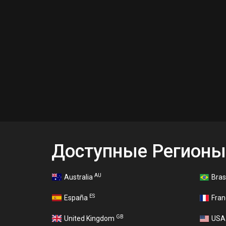
Доступные Регионы
AU
Australia
Bras
ES
España
Fra
GB
United Kingdom
US