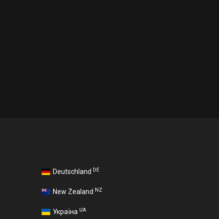
DE
Deutschland
NZ
New Zealand
UA
Україна