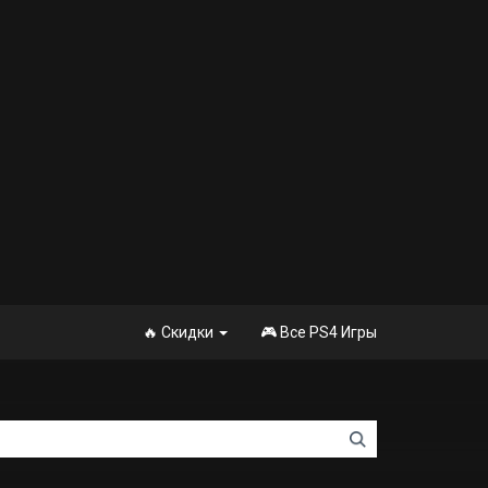
🔥 Скидки
🎮 Все PS4 Игры