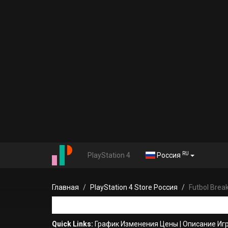
RU
PlayStation 4
Россия
Главная
PlayStation 4 Store Россия
Futbol Brea
Quick Links:
График Изменения Цены
|
Описание Иг