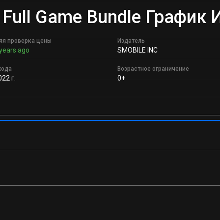
ar Full Game Bundle Графи
яя проверка цены
Издатель
years ago
SMOBILE INC
хода
Возрастное ограничение
022 г.
0+