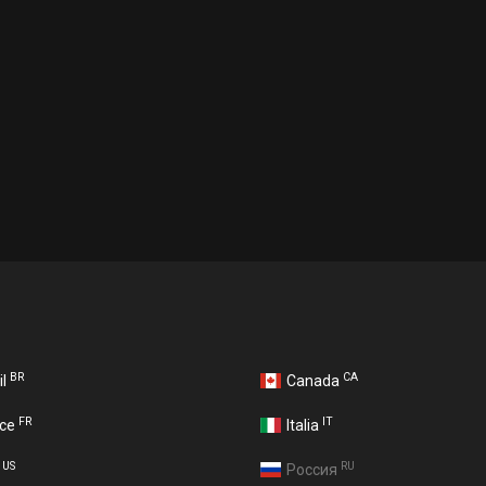
BR
CA
il
Canada
FR
IT
nce
Italia
US
RU
A
Россия