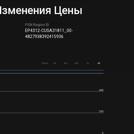
к Изменения Цены
PSN Region ID
EP4312-CUSA31811_00-
4827938392415936
Zoom
1m
3m
6m
1y
All
400
200
0