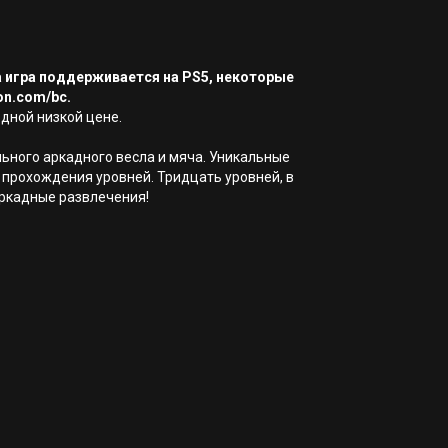
а игра поддерживается на PS5, некоторые
on.com/bc.
 одной низкой цене.
льного аркадного весла и мяча. Уникальные
прохождения уровней. Тридцать уровней, в
аркадные развлечения!