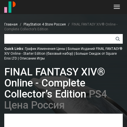
Toggl
navig
Главная
PlayStation 4 Store Россия
FINAL FANTASY XIV® Online -
Complete Collector’s Edition
Quick Links:
График Изменения Цены
|
Больше Изданий FINAL FANTASY®
XIV Online - Starter Edition (базовый набор)
|
Больше Скидок от Square
Enix LTD
|
Описание Игры
FINAL FANTASY XIV®
Online - Complete
Collector’s Edition
PS4
Цена Россия