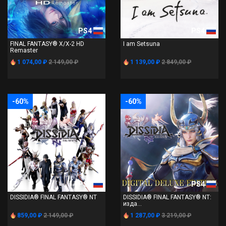
PS4
PS4
FINAL FANTASY® X/X-2 HD
I am Setsuna
Remaster
1 074,00 ₽
2 149,00 ₽
1 139,00 ₽
2 849,00 ₽
-60%
-60%
PS4
PS4
DISSIDIA® FINAL FANTASY® NT
DISSIDIA® FINAL FANTASY® NT:
изда...
859,00 ₽
2 149,00 ₽
1 287,00 ₽
3 219,00 ₽