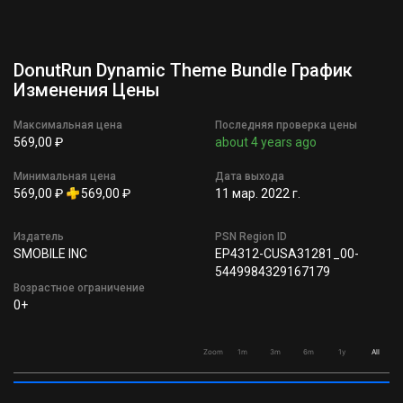
DonutRun Dynamic Theme Bundle График
Изменения Цены
Максимальная цена
Последняя проверка цены
569,00 ₽
about 4 years ago
Минимальная цена
Дата выхода
569,00 ₽
569,00 ₽
11 мар. 2022 г.
Издатель
PSN Region ID
SMOBILE INC
EP4312-CUSA31281_00-
5449984329167179
Возрастное ограничение
0+
Zoom
1m
3m
6m
1y
All