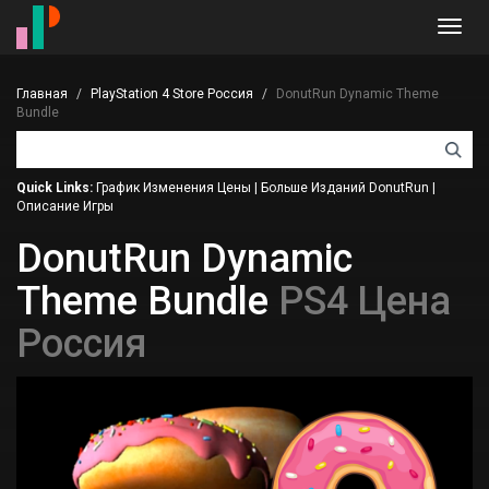
Toggl
navig
Главная
PlayStation 4 Store Россия
DonutRun Dynamic Theme
Bundle
Quick Links:
График Изменения Цены
|
Больше Изданий DonutRun
|
Описание Игры
DonutRun Dynamic
Theme Bundle
PS4 Цена
Россия