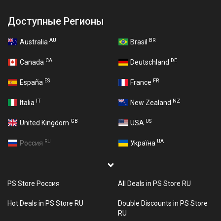
Доступные Регионы
AU
BR
Australia
Brasil
CA
DE
Canada
Deutschland
ES
FR
España
France
IT
NZ
Italia
New Zealand
GB
US
United Kingdom
USA
RU
UA
Россия
Україна
PS Store Россия
All Deals in PS Store RU
Hot Deals in PS Store RU
Double Discounts in PS Store
RU