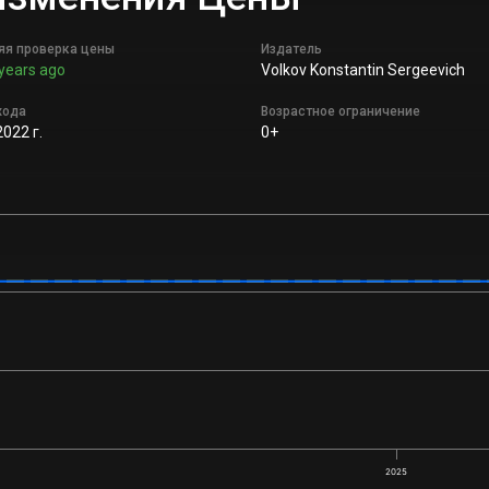
яя проверка цены
Издатель
years ago
Volkov Konstantin Sergeevich
хода
Возрастное ограничение
022 г.
0+
2025