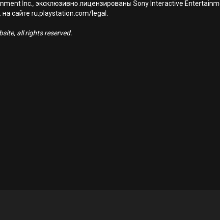
nment Inc., эксклюзивно лицензированы Sony Interactive Entertai
а сайте ru.playstation.com/legal.
ite, all rights reserved.