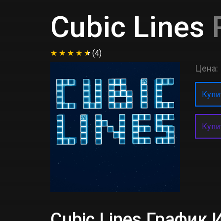
Cubic Lines
(4)
Цена:
Купит
Купи
Cubic Lines График