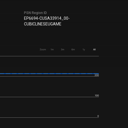
PSN Region ID
EP6694-CUSA33914_00-
CUBICLINESEUGAME
Zoom
1m
3m
6m
1y
All
200
100
0