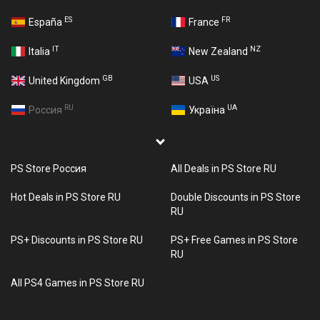
ES
FR
España
France
IT
NZ
Italia
New Zealand
GB
US
United Kingdom
USA
RU
UA
Россия
Україна
PS Store Россия
All Deals in PS Store RU
Hot Deals in PS Store RU
Double Discounts in PS Store
RU
PS+ Discounts in PS Store RU
PS+ Free Games in PS Store
RU
All PS4 Games in PS Store RU