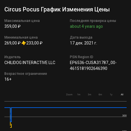
Circus Pocus График Изменения Цены
Максимальная цена
Последняя проверка цены
359,00 ₽
about 4 years ago
Минимальная цена
Дата выхода
269,00 ₽
233,00 ₽
17 дек. 2021 г.
Издатель
PSN Region ID
CHILIDOG INTERACTIVE LLC
EP6536-CUSA31787_00-
4615181902646390
Возрастное ограничение
16+
Zoom
1m
3m
6m
1y
All
300