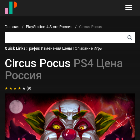
Toggl
navig
Главная
PlayStation 4 Store Россия
Circus Pocus
Quick Links:
График Изменения Цены
|
Описание Игры
Circus Pocus
PS4 Цена
Россия
(9)