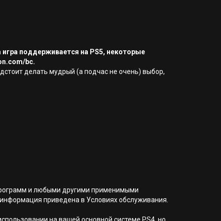
а игра поддерживается на PS5, некоторые
on.com/bc.
едстоит делать мудрый (а подчас не очень) выбор,
я программ и любыми другими применимыми
 информация приведена в Условиях обслуживания.
 использовании на вашей основной системе PS4, но