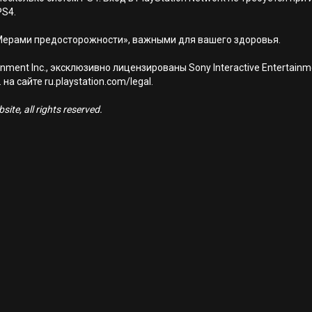
PS4.
Мерами предосторожности», важными для вашего здоровья.
nment Inc., эксклюзивно лицензированы Sony Interactive Entertai
а сайте ru.playstation.com/legal.
ite, all rights reserved.