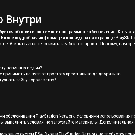
о Внутри
ребуется обновить системное программное обеспечение. Хотя эт
 Более подробная информация приведена на странице PlayStati
ве. А, как вы знаете, выжить там было непросто. Поэтому, вам пр
щиту невинных ведьм?
е принимать на пути от простого крестьянина до дворянина.
 узнать тайну королевства?
иями обслуживания PlayStation Network, Условиями использовани
ны выполнять условия, не загружайте материалы. Дополнительная
есколько систем PS4. Вход в PlayStation Network не требуется при