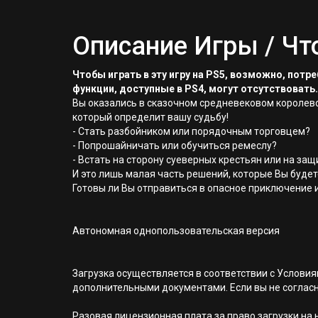
Описание Игры / Чт
Чтобы играть в эту игру на PS5, возможно, пот
функции, доступные в PS4, могут отсутствовать.
Вы оказались в сказочном средневековом королевст
который определит вашу судьбу!
- Стать разбойником или порядочным торговцем?
- Попрошайничать или обучиться ремеслу?
- Встать на сторону суеверных крестьян или на за
И это лишь малая часть решений, которые Вы будет
Готовы ли Вы отправиться в опасное приключение и
Автономная однопользовательская версия
Загрузка осуществляется в соответствии с Услов
дополнительными документами. Если вы не соглас
Разовая лицензионная плата за право загрузки на н