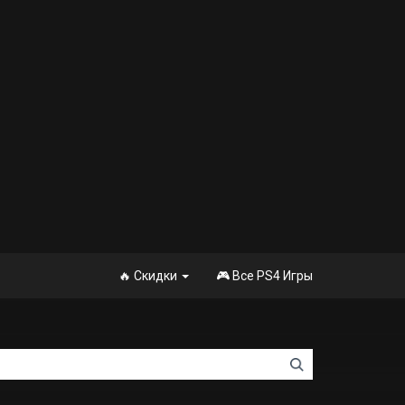
🔥 Скидки
🎮 Все PS4 Игры