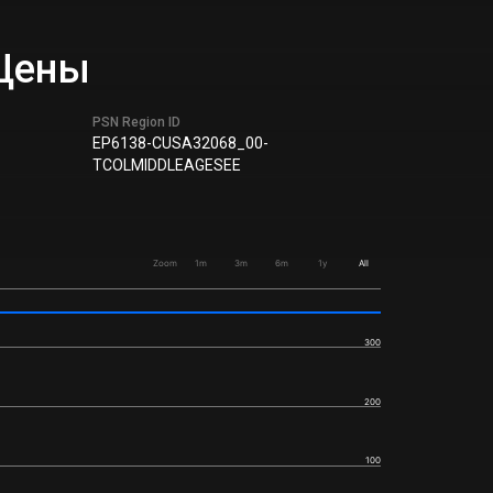
 Цены
PSN Region ID
EP6138-CUSA32068_00-
TCOLMIDDLEAGESEE
Zoom
1m
3m
6m
1y
All
300
200
100