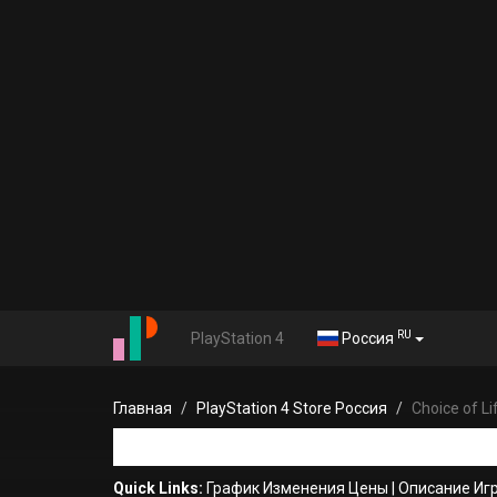
RU
PlayStation 4
Россия
Главная
PlayStation 4 Store Россия
Choice of Li
Quick Links:
График Изменения Цены
|
Описание Иг