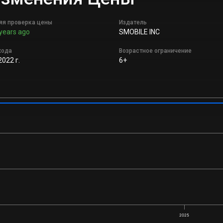
яя проверка цены
Издатель
years ago
SMOBILE INC
хода
Возрастное ограничение
2022 г.
6+
2025