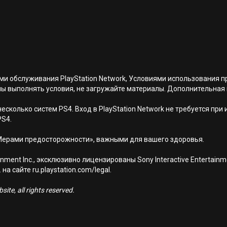
иями обслуживания PlayStation Network, Условиями использовани
ны выполнять условия, не загружайте материалы. Дополнительная
есколько систем PS4. Вход в PlayStation Network не требуется при
PS4.
Мерами предосторожности», важными для вашего здоровья.
nment Inc., эксклюзивно лицензированы Sony Interactive Entertai
а сайте ru.playstation.com/legal.
ite, all rights reserved.