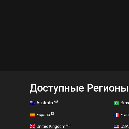
Доступные Регионы
AU
Australia
Bras
ES
España
Fra
GB
United Kingdom
US