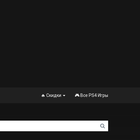
🔥 Скидки
🎮 Все PS4 Игры