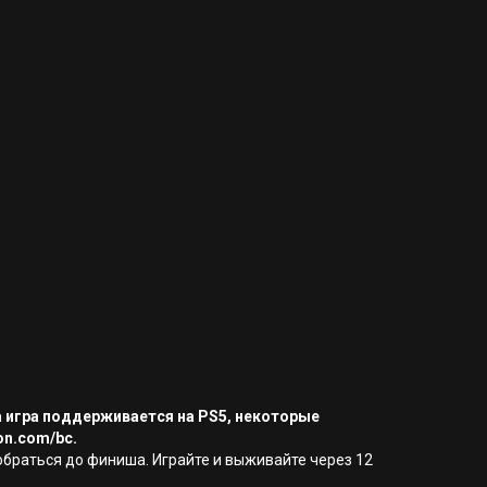
а игра поддерживается на PS5, некоторые
on.com/bc.
добраться до финиша. Играйте и выживайте через 12