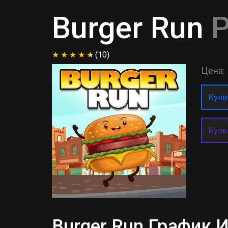
Burger Run
P
(10)
Цена:
Купит
Купи
Burger Run График