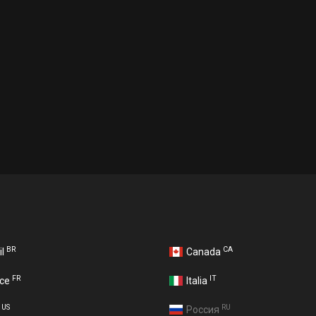
BR
CA
il
Canada
FR
IT
nce
Italia
US
RU
A
Россия