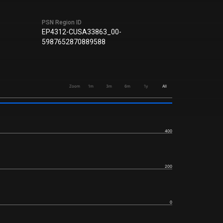
PSN Region ID
EP4312-CUSA33863_00-
5987652870889588
Zoom
1m
3m
6m
1y
All
400
200
0