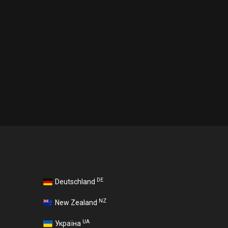
DE
Deutschland
NZ
New Zealand
UA
Україна