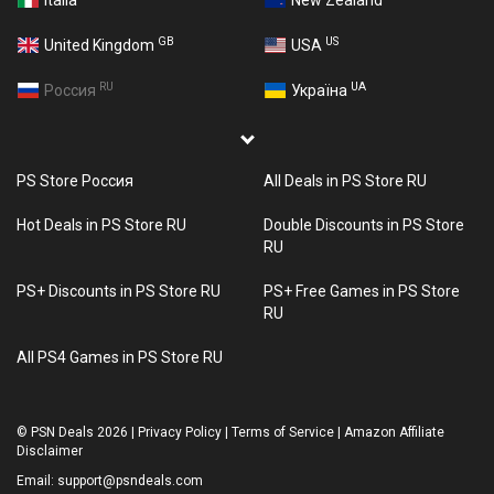
Italia
New Zealand
GB
US
United Kingdom
USA
RU
UA
Россия
Україна
PS Store Россия
All Deals in PS Store RU
Hot Deals in PS Store RU
Double Discounts in PS Store
RU
PS+ Discounts in PS Store RU
PS+ Free Games in PS Store
RU
All PS4 Games in PS Store RU
©
PSN Deals 2026
|
Privacy Policy
|
Terms of Service
|
Amazon Affiliate
Disclaimer
Email:
support@psndeals.com