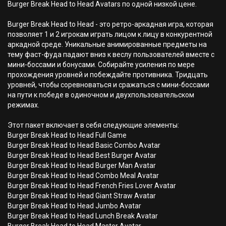
Burger Break Head to Head Avatars по одной низкой цене.
Burger Break Head to Head - это ретро-аркадная игра, которая
позволяет 1 и 2 игрокам играть лицом к лицу в конкурентной
аркадной среде. Уникальные анимированные предметы на
тему фаст-фуда падают вниз к веслу пользователей вместе с
мини-боссами и бонусами. Собирайте усиления по мере
прохождения уровней и побеждайте противника. Тридцать
уровней, чтобы соревноваться и сражаться с мини-боссами
на пути к победе в одиночном и двухпользовательском
режимах.
Этот пакет включает в себя следующие элементы:
Burger Break Head to Head Full Game
Burger Break Head to Head Basic Combo Avatar
Burger Break Head to Head Best Burger Avatar
Burger Break Head to Head Burger Man Avatar
Burger Break Head to Head Combo Meal Avatar
Burger Break Head to Head French Fries Lover Avatar
Burger Break Head to Head Giant Straw Avatar
Burger Break Head to Head Jumbo Avatar
Burger Break Head to Head Lunch Break Avatar