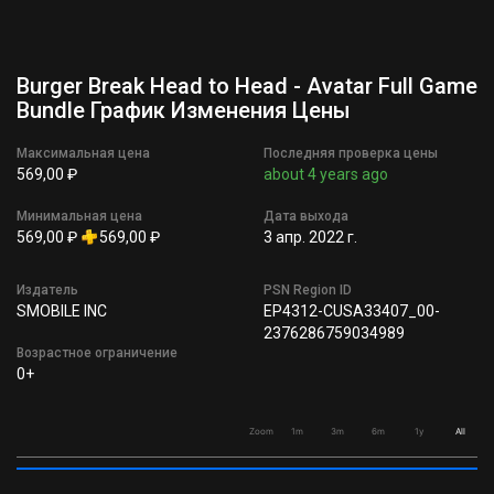
Burger Break Head to Head - Avatar Full Game
Bundle График Изменения Цены
Максимальная цена
Последняя проверка цены
569,00 ₽
about 4 years ago
Минимальная цена
Дата выхода
569,00 ₽
569,00 ₽
3 апр. 2022 г.
Издатель
PSN Region ID
SMOBILE INC
EP4312-CUSA33407_00-
2376286759034989
Возрастное ограничение
0+
Zoom
1m
3m
6m
1y
All