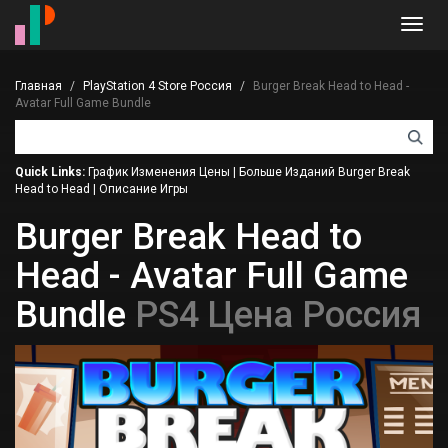
Toggl
navig
Главная
PlayStation 4 Store Россия
Burger Break Head to Head -
Avatar Full Game Bundle
Quick Links:
График Изменения Цены
|
Больше Изданий Burger Break
Head to Head
|
Описание Игры
Burger Break Head to
Head - Avatar Full Game
Bundle
PS4 Цена Россия