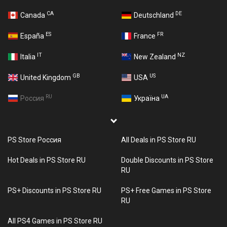
CA
DE
Canada
Deutschland
ES
FR
España
France
IT
NZ
Italia
New Zealand
GB
US
United Kingdom
USA
RU
UA
Россия
Україна
PS Store Россия
All Deals in PS Store RU
Hot Deals in PS Store RU
Double Discounts in PS Store
RU
PS+ Discounts in PS Store RU
PS+ Free Games in PS Store
RU
All PS4 Games in PS Store RU