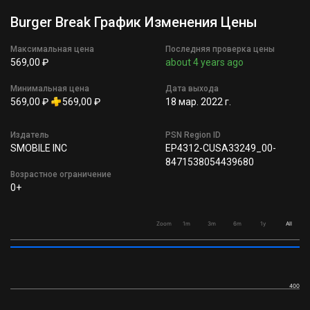
Burger Break График Изменения Цены
Максимальная цена
Последняя проверка цены
569,00 ₽
about 4 years ago
Минимальная цена
Дата выхода
569,00 ₽
569,00 ₽
18 мар. 2022 г.
Издатель
PSN Region ID
SMOBILE INC
EP4312-CUSA33249_00-
8471538054439680
Возрастное ограничение
0+
Zoom
1m
3m
6m
1y
All
400